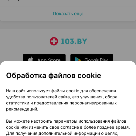
Показать еще
Обработка файлов cookie
О проекте
Новости проекта
Наш сайт использует файлы cookie для обеспечения
удобства пользователей сайта, его улучшения, сбора
Размещение рекламы
Медицинский маркетинг
статистики и предоставления персонализированных
Публичный договор
Доставка
рекомендаций.
Пользовательское соглашение
Вы можете настроить параметры использования файлов
Способы оплаты
Вакансии
Партнеры
cookie или изменить свое согласие в более позднее время.
Написать руководителю 103.by
Для получения дополнительной информации о целях,