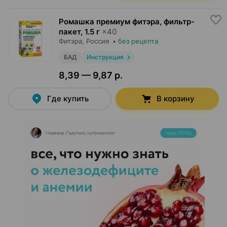
Ромашка премиум фитэра, фильтр-
пакет
,
1.5 г
×
40
Фитэра
, Россия
•
без рецепта
БАД
Инструкция
8,39 — 9,87 р.
Где купить
В корзину