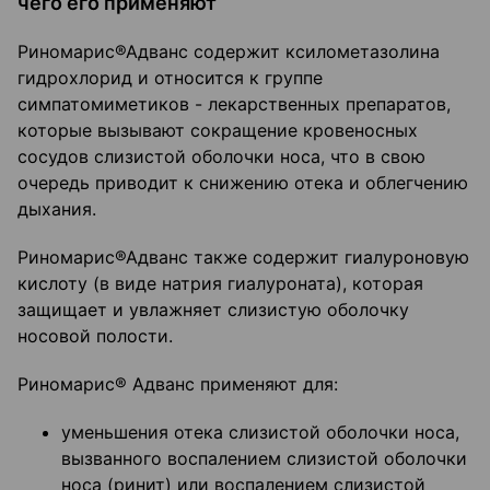
чего его применяют
Риномарис®Адванс содержит ксилометазолина
гидрохлорид и относится к группе
симпатомиметиков - лекарственных препаратов,
которые вызывают сокращение кровеносных
сосудов слизистой оболочки носа, что в свою
очередь приводит к снижению отека и облегчению
дыхания.
Риномарис®Адванс также содержит гиалуроновую
кислоту (в виде натрия гиалуроната), которая
защищает и увлажняет слизистую оболочку
носовой полости.
Риномарис® Адванс применяют для:
уменьшения отека слизистой оболочки носа,
вызванного воспалением слизистой оболочки
носа (ринит) или воспалением слизистой