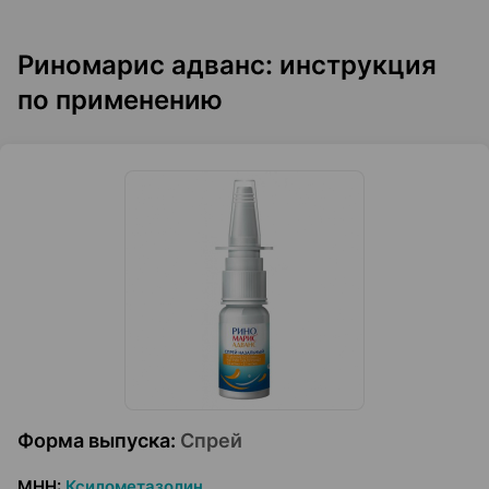
Риномарис адванс: инструкция
по применению
Форма выпуска
:
Спрей
МНН
:
Ксилометазолин