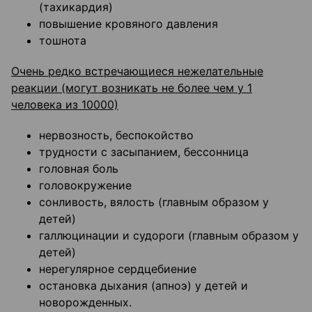
(тахикардия)
повышение кровяного давления
тошнота
Очень редко встречающиеся нежелательные
реакции (могут возникать не более чем у 1
человека из 10000)
нервозность, беспокойство
трудности с засыпанием, бессонница
головная боль
головокружение
сонливость, вялость (главным образом у
детей)
галлюцинации и судороги (главным образом у
детей)
нерегулярное сердцебиение
остановка дыхания (апноэ) у детей и
новорожденных.