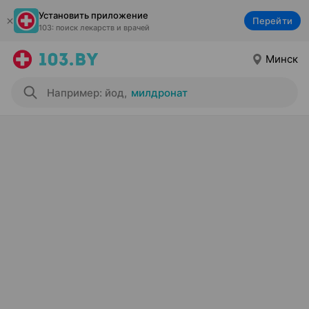
Установить приложение
Перейти
103: поиск лекарств и врачей
Минск
Например: йод
,
милдронат