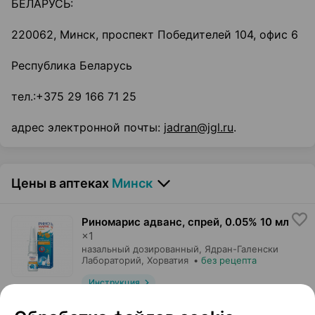
БЕЛАРУСЬ:
220062, Минск, проспект Победителей 104, офис 6
Республика Беларусь
тел.:+375 29 166 71 25
адрес электронной почты:
jadran@jgl.ru
.
Цены в аптеках
Минск
Риномарис адванс, спрей
,
0.05% 10 мл
×
1
назальный дозированный,
Ядран-Галенски
Лабораторий
, Хорватия
•
без рецепта
Инструкция
9,18 — 14,03 р.