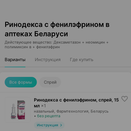
Ринодекса с фенилэфрином в
аптеках Беларуси
Действующее вещество
:
Дексаметазон + неомицин +
полимиксин в + фенилэфрин
Варианты
Инструкция
Где купить
Все формы
Спрей
Ринодекса с фенилэфрином, спрей
,
15
мл
×
1
назальный,
Фармтехнология
, Беларусь
•
без рецепта
Инструкция