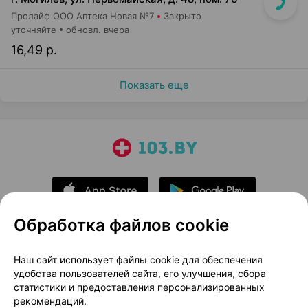
Пролайф ООО Аптека Новая №7
Закрыто
уточняйте
обновл. вчера
16,49 р.
Показать еще
Обработка файлов cookie
О проекте
Новости проекта
Наш сайт использует файлы cookie для обеспечения
удобства пользователей сайта, его улучшения, сбора
Размещение рекламы
Медицинский маркетинг
статистики и предоставления персонализированных
Публичный договор
Доставка
рекомендаций.