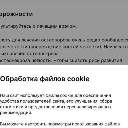
торожности
ультируйтесь с лечащим врачом.
лоту для лечения остеопороза очень редко сообщалос
роз челюсти (повреждение костей челюсти). Неизвестн
никновения остеонекроза.
остеонекроза челюсти. Чтобы снизить риск развития
 некоторые следующие меры предосторожности.
Обработка файлов cookie
имер, плохое состояние зубов, заболевания десен или
вания у стоматолога или не проходили стоматологиче
Наш сайт использует файлы cookie для обеспечения
удобства пользователей сайта, его улучшения, сбора
статистики и предоставления персонализированных
рекомендаций.
пользуемый для лечения или профилактики заболеван
Вы можете настроить параметры использования файлов