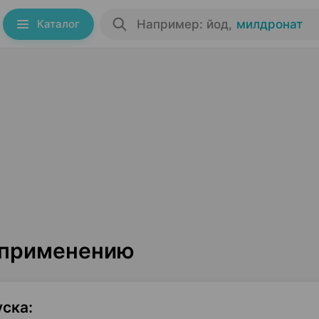
Каталог
Например: йод
,
милдронат
о применению
уска
: