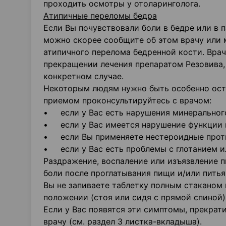
проходить осмотры у отоларинголога.
Атипичные переломы бедра
Если Вы почувствовали боли в бедре или в 
можно скорее сообщите об этом врачу или м
атипичного перелома бедренной кости. Вра
прекращении лечения препаратом Резовива,
конкретном случае.
Некоторым людям нужно быть особенно ост
приемом проконсультируйтесь с врачом:
• если у Вас есть нарушения минерального
• если у Вас имеется нарушение функции 
• если Вы применяете нестероидные прот
• если у Вас есть проблемы с глотанием 
Раздражение, воспаление или изъязвление п
боли после проглатывания пищи и/или питья
Вы не запиваете таблетку полным стаканом 
положении (стоя или сидя с прямой спиной)
Если у Вас появятся эти симптомы, прекрат
врачу (см. раздел 3 листка-вкладыша).