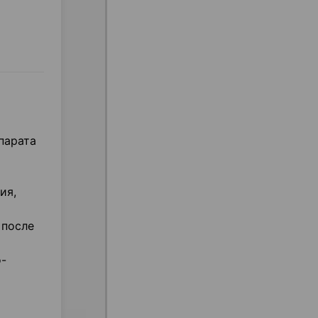
парата
ия,
 после
-