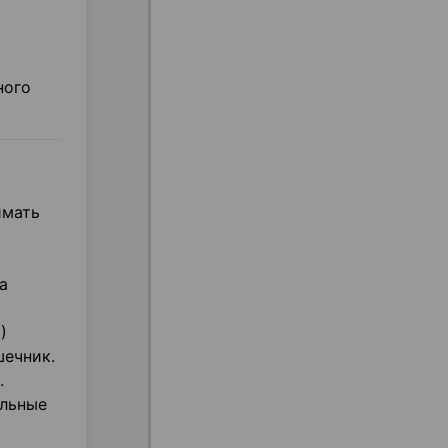
ного
имать
а
)
шечник.
.
ельные