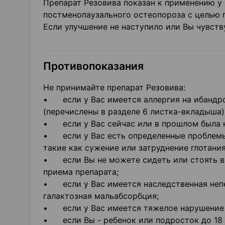
Препарат Резовива показан к применению у 
постменопаузального остеопороза с целью 
Если улучшение не наступило или Вы чувств
Противопоказания
Не принимайте препарат Резовива:
• если у Вас имеется аллергия на ибандро
(перечислены в разделе 6 листка-вкладыша)
• если у Вас сейчас или в прошлом была н
• если у Вас есть определенные проблемы
такие как сужение или затруднение глотания
• если Вы не можете сидеть или стоять в 
приема препарата;
• если у Вас имеется наследственная непе
галактозная мальабсорбция;
• если у Вас имеется тяжелое нарушение 
• если Вы - ребенок или подросток до 18 л