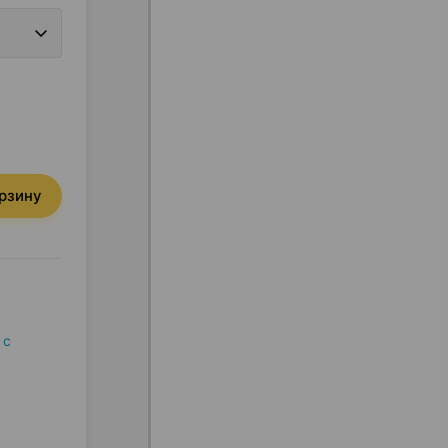
орзину
 с