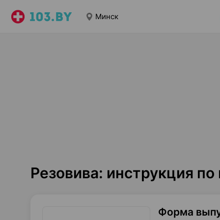
Минск
Резовива: инструкция п
Форма вып