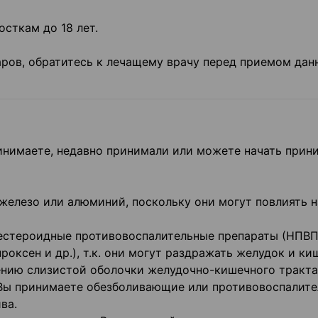
осткам до 18 лет.
аров, обратитесь к лечащему врачу перед приемом дан
инимаете, недавно принимали или можете начать прин
елезо или алюминий, поскольку они могут повлиять н
естероидные противовоспалительные препараты (НПВП
роксен и др.), т.к. они могут раздражать желудок и ки
нию слизистой оболочки желудочно-кишечного тракта
 Вы принимаете обезболивающие или противовоспалит
ва.