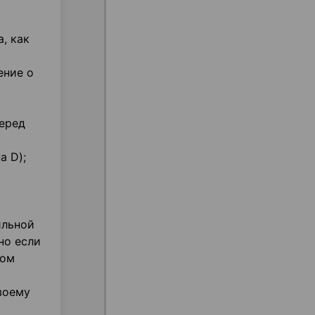
, как
ение о
еред
а D);
ильной
но если
ном
воему