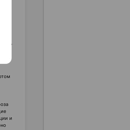
стку
тесь,
ему
 ртом
роза
щие
ции и
рно