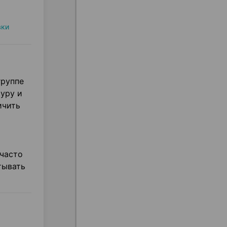
вки
группе
туру и
ичить
 часто
тывать