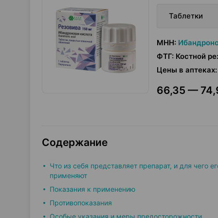
Таблетки
МНН
:
Ибандроно
ФТГ
:
Костной ре
Цены в аптеках
:
66,35 — 74,
Содержание
Что из себя представляет препарат, и для чего ег
применяют
Показания к применению
Противопоказания
Особые указания и меры предосторожности