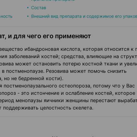
Состав
ьность
Внешний вид препарата и содержимое его упако
т, и для чего его применяют
ещество ибандроновая кислота, которая относится к 
ния заболеваний костей; средства, влияющие на струк
овива может остановить потерю костной ткани и увел
 в постменопаузе. Резовива может помочь снизить
, но не бедренной кости).
я постменопаузального остеопороза, потому что у Вас
ороз - это истончение и ослабление костей, которое
 период менопаузы яичники женщины перестают выраба
т поддерживать целостность скелета.