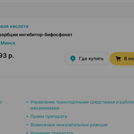
вая кислота
зорбции ингибитор-бифосфонат
Минск
93 р.
Где купить
В к
о
Управление транспортными средствами и работа
механизмами
Прием препарата
Возможные нежелательные реакции
Хранение препарата