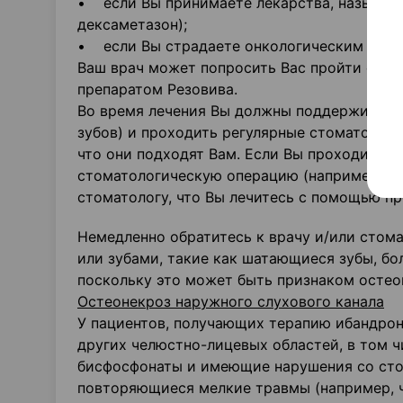
• если Вы принимаете лекарства, называе
дексаметазон);
• если Вы страдаете онкологическим забо
Ваш врач может попросить Вас пройти стом
препаратом Резовива.
Во время лечения Вы должны поддерживать 
зубов) и проходить регулярные стоматологи
что они подходят Вам. Если Вы проходите с
стоматологическую операцию (например, уд
стоматологу, что Вы лечитесь с помощью пр
Немедленно обратитесь к врачу и/или стома
или зубами, такие как шатающиеся зубы, бо
поскольку это может быть признаком остео
Остеонекроз наружного слухового канала
У пациентов, получающих терапию ибандрон
других челюстно-лицевых областей, в том 
бисфосфонаты и имеющие нарушения со сто
повторяющиеся мелкие травмы (например, ч