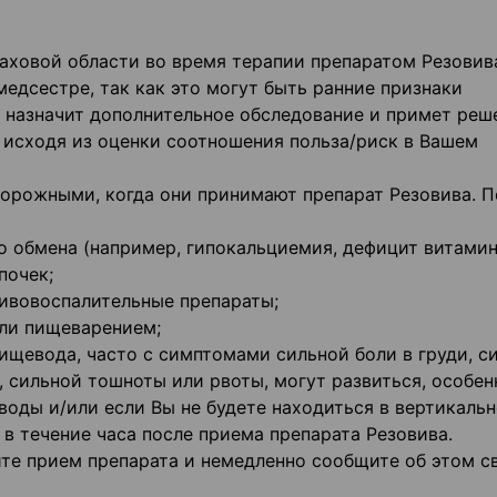
паховой области во время терапии препаратом Резовива
едсестре, так как это могут быть ранние признаки
ч назначит дополнительное обследование и примет реш
 исходя из оценки соотношения польза/риск в Вашем
орожными, когда они принимают препарат Резовива. П
 обмена (например, гипокальциемия, дефицит витамин
почек;
ивовоспалительные препараты;
или пищеварением;
ищевода, часто с симптомами сильной боли в груди, с
, сильной тошноты или рвоты, могут развиться, особен
воды и/или если Вы не будете находиться в вертикаль
 в течение часа после приема препарата Резовива.
ите прием препарата и немедленно сообщите об этом с