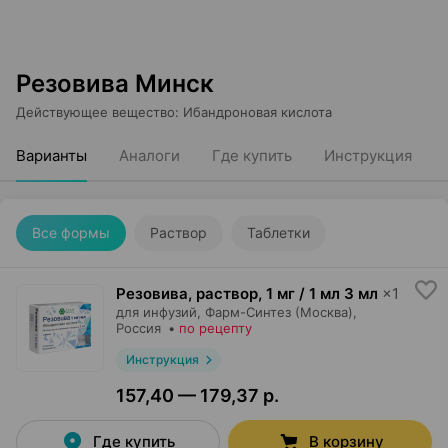
Резовива Минск
Действующее вещество
:
Ибандроновая кислота
Варианты
Аналоги
Где купить
Инструкция
Все формы
Раствор
Таблетки
Резовива, раствор
,
1 мг / 1 мл 3 мл
×
1
для инфузий,
Фарм-Синтез (Москва)
,
Россия
•
по рецепту
Инструкция
157,40 — 179,37 р.
Где купить
В корзину