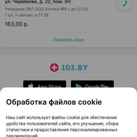
ул. Червякова, д. 22, пом. 3Н
Ремедика ЛКЛ ООО Аптека №5
до 21:00
1 шт.
обновл. в 17:38
163,00 р.
Показать еще
Обработка файлов cookie
О проекте
Новости проекта
Наш сайт использует файлы cookie для обеспечения
удобства пользователей сайта, его улучшения, сбора
Размещение рекламы
Медицинский маркетинг
статистики и предоставления персонализированных
Публичный договор
Доставка
рекомендаций.