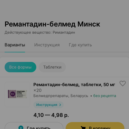
Ремантадин-белмед Минск
Действующее вещество
:
Римантадин
Варианты
Инструкция
Где купить
Все формы
Таблетки
Ремантадин-белмед, таблетки
,
50 мг
×
20
Белмедпрепараты
, Беларусь
•
без рецепта
Инструкция
4,10 — 4,98 р.
Где купить
В корзину