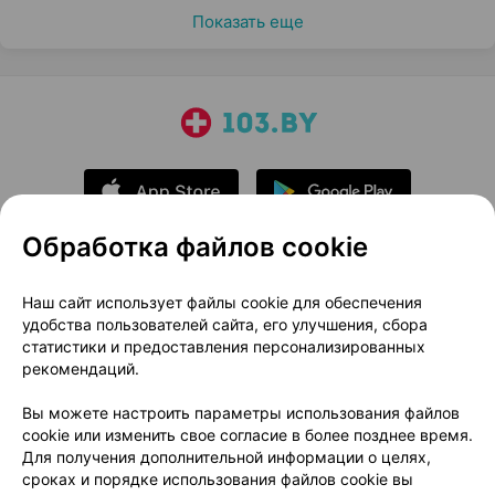
Показать еще
Обработка файлов cookie
О проекте
Новости проекта
Наш сайт использует файлы cookie для обеспечения
удобства пользователей сайта, его улучшения, сбора
Размещение рекламы
Медицинский маркетинг
статистики и предоставления персонализированных
Публичный договор
Доставка
рекомендаций.
Пользовательское соглашение
Вы можете настроить параметры использования файлов
Способы оплаты
Вакансии
Партнеры
cookie или изменить свое согласие в более позднее время.
Написать руководителю 103.by
Для получения дополнительной информации о целях,
сроках и порядке использования файлов cookie вы
Написать в поддержку