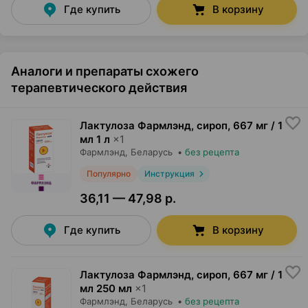
Где купить
В корзину
Аналоги и препараты схожего
терапевтического действия
Лактулоза Фармлэнд, сироп
,
667 мг / 1
мл 1 л
×
1
Фармлэнд
, Беларусь
•
без рецепта
Популярно
Инструкция
36,11 — 47,98 р.
Где купить
В корзину
Лактулоза Фармлэнд, сироп
,
667 мг / 1
мл 250 мл
×
1
Фармлэнд
, Беларусь
•
без рецепта