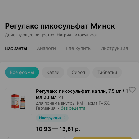
Регулакс пикосульфат Минск
Действующее вещество
:
Натрия пикосульфат
Варианты
Аналоги
Где купить
Инструкция
Все формы
Капли
Сироп
Таблетки
Регулакс пикосульфат, капли
,
7.5 мг / 1
мл 20 мл
×
1
для приема внутрь,
КМ Фарма ГмбХ
,
Германия
•
без рецепта
Инструкция
10,93 — 13,81 р.