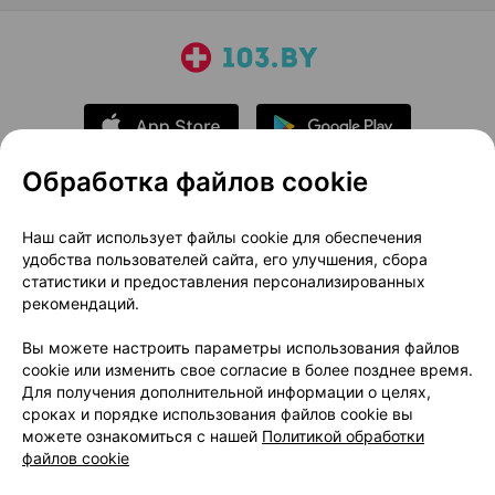
Обработка файлов cookie
О проекте
Новости проекта
Наш сайт использует файлы cookie для обеспечения
удобства пользователей сайта, его улучшения, сбора
Размещение рекламы
Медицинский маркетинг
статистики и предоставления персонализированных
Публичный договор
Доставка
рекомендаций.
Пользовательское соглашение
Вы можете настроить параметры использования файлов
Способы оплаты
Вакансии
Партнеры
cookie или изменить свое согласие в более позднее время.
Написать руководителю 103.by
Для получения дополнительной информации о целях,
сроках и порядке использования файлов cookie вы
Написать в поддержку
можете ознакомиться с нашей
Политикой обработки
Персональные настройки Cookie
файлов cookie
Обработка персональных данных