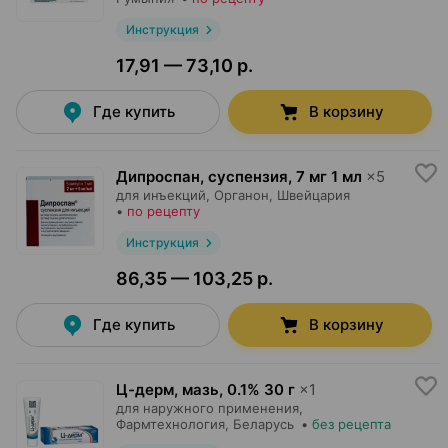
Инструкция
17,91 — 73,10 р.
Где купить
В корзину
Дипроспан, суспензия
,
7 мг 1 мл
×
5
для инъекций,
Органон
, Швейцария
•
по рецепту
Инструкция
86,35 — 103,25 р.
Где купить
В корзину
Ц-дерм, мазь
,
0.1% 30 г
×
1
для наружного применения,
Фармтехнология
, Беларусь
•
без рецепта