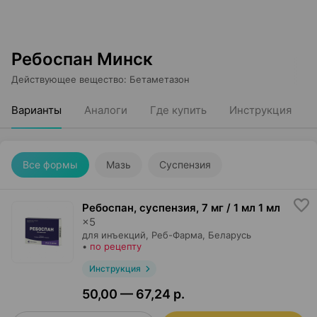
Ребоспан Минск
Действующее вещество
:
Бетаметазон
Варианты
Аналоги
Где купить
Инструкция
Все формы
Мазь
Суспензия
Ребоспан, суспензия
,
7 мг / 1 мл 1 мл
×
5
для инъекций,
Реб-Фарма
, Беларусь
•
по рецепту
Инструкция
50,00 — 67,24 р.