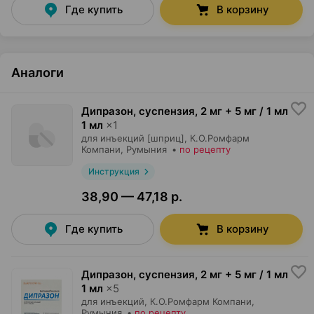
Где купить
В корзину
Аналоги
Дипразон, суспензия
,
2 мг + 5 мг / 1 мл
1 мл
×
1
для инъекций [шприц],
К.О.Ромфарм
Компани
, Румыния
•
по рецепту
Инструкция
38,90 — 47,18 р.
Где купить
В корзину
Дипразон, суспензия
,
2 мг + 5 мг / 1 мл
1 мл
×
5
для инъекций,
К.О.Ромфарм Компани
,
Румыния
•
по рецепту