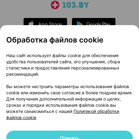
Обработка файлов cookie
О проекте
Новости проекта
Наш сайт использует файлы cookie для обеспечения
удобства пользователей сайта, его улучшения, сбора
Размещение рекламы
Медицинский маркетинг
статистики и предоставления персонализированных
Публичный договор
Доставка
рекомендаций.
Пользовательское соглашение
Вы можете настроить параметры использования файлов
Способы оплаты
Вакансии
Партнеры
cookie или изменить свое согласие в более позднее время.
Написать руководителю 103.by
Для получения дополнительной информации о целях,
сроках и порядке использования файлов cookie вы
Написать в поддержку
можете ознакомиться с нашей
Политикой обработки
Персональные настройки Cookie
файлов cookie
Обработка персональных данных
Принять