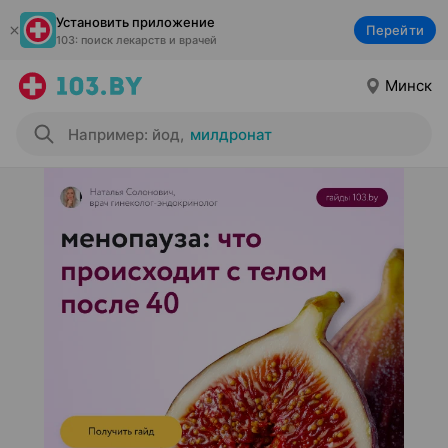
Установить приложение
Перейти
103: поиск лекарств и врачей
Минск
Например: йод
,
милдронат