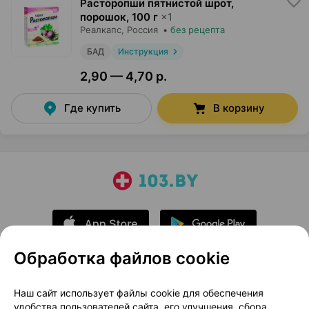
Расторопши пятнистой шрот,
порошок
,
100 г
×
1
Реалкапс
, Россия
•
без рецепта
БАД
Инструкция
2,90 — 4,70 р.
Где купить
В корзину
Обработка файлов cookie
О проекте
Новости проекта
Наш сайт использует файлы cookie для обеспечения
удобства пользователей сайта, его улучшения, сбора