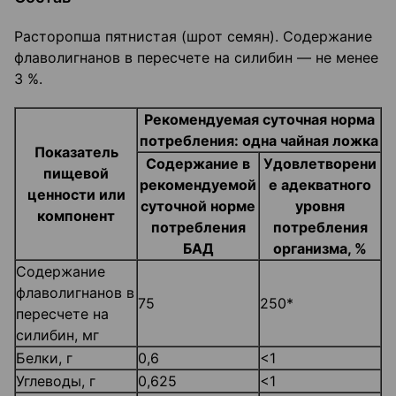
Расторопша пятнистая (шрот семян). Содержание
флаволигнанов в пересчете на силибин — не менее
3 %.
Рекомендуемая суточная норма
потребления: одна чайная ложка
Показатель
Содержание в
Удовлетворени
пищевой
рекомендуемой
е адекватного
ценности или
суточной норме
уровня
компонент
потребления
потребления
БАД
организма, %
Содержание
флаволигнанов в
75
250*
пересчете на
силибин, мг
Белки, г
0,6
<1
Углеводы, г
0,625
<1