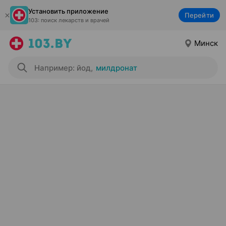
Установить приложение
Перейти
103: поиск лекарств и врачей
Минск
Например: йод
,
милдронат