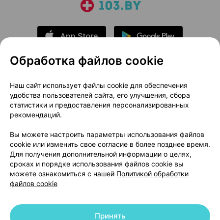
Обработка файлов cookie
О проекте
Новости проекта
Наш сайт использует файлы cookie для обеспечения
удобства пользователей сайта, его улучшения, сбора
Размещение рекламы
Медицинский маркетинг
статистики и предоставления персонализированных
Публичный договор
Доставка
рекомендаций.
Пользовательское соглашение
Вы можете настроить параметры использования файлов
Способы оплаты
Вакансии
Партнеры
cookie или изменить свое согласие в более позднее время.
Написать руководителю 103.by
Для получения дополнительной информации о целях,
сроках и порядке использования файлов cookie вы
Написать в поддержку
можете ознакомиться с нашей
Политикой обработки
Персональные настройки Cookie
файлов cookie
Обработка персональных данных
Принять