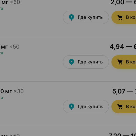
2,00 — 6
 мг
×
60
та
Где купить
В к
4,94 — 6
 мг
×
50
та
Где купить
В к
5,07 — 
0 мг
×
30
та
Где купить
В к
7,20 — 1
 мг
×
50