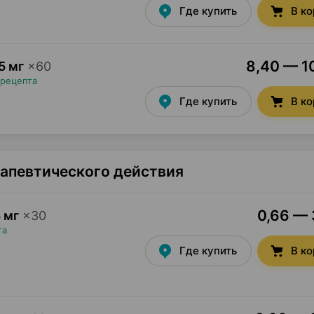
Где купить
В к
8,40 — 10
5 мг
×
60
 рецепта
Где купить
В к
рапевтического действия
0,66 — 
 мг
×
30
та
Где купить
В к