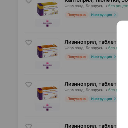
Фармлэнд
, Беларусь
•
без рецеп
Популярно
Инструкция
Лизиноприл, таблетки
,
1
Фармлэнд
, Беларусь
•
без рецеп
Популярно
Инструкция
Лизиноприл, таблетки
,
1
Фармлэнд
, Беларусь
•
без рецеп
Популярно
Инструкция
Лизиноприл, таблетки
,
2