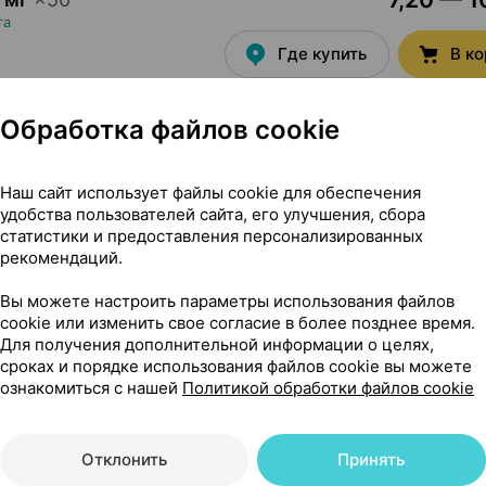
та
Где купить
В к
Обработка файлов cookie
0,91 — 
0 мг
×
30
та
Наш сайт использует файлы cookie для обеспечения
Где купить
В к
удобства пользователей сайта, его улучшения, сбора
статистики и предоставления персонализированных
рекомендаций.
Вы можете настроить параметры использования файлов
6,07 — 8
0 мг
×
60
cookie или изменить свое согласие в более позднее время.
та
Для получения дополнительной информации о целях,
сроках и порядке использования файлов cookie вы можете
Где купить
В к
ознакомиться с нашей
Политикой обработки файлов cookie
Отклонить
Принять
10,11 — 1
0 мг
×
60