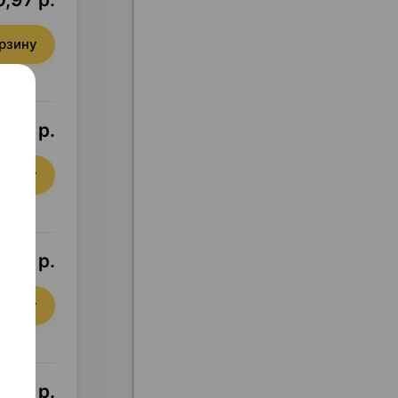
орзину
4,35 р.
орзину
,40 р.
орзину
4,07 р.