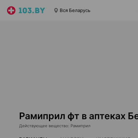
Вся Беларусь
Рамиприл фт в аптеках Б
Действующее вещество
:
Рамиприл