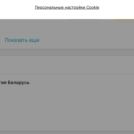
та
Персональные настройки Cookie
Где купить
В к
Показать еще
гия Беларусь