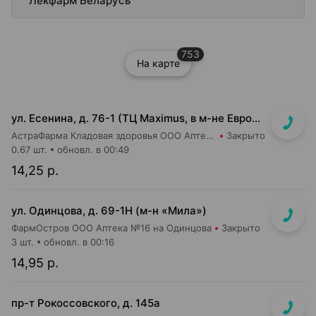
Лекфарм Беларусь
753
На карте
ул. Есенина, д. 76-1 (ТЦ Maximus, в м-не Евроопт Super)
АстраФарма Кладовая здоровья ООО Аптека №9
Закрыто
0.67 шт.
обновл. в 00:49
14,25 р.
ул. Одинцова, д. 69-1Н (м-н «Мила»)
ФармОстров ООО Аптека №16 на Одинцова
Закрыто
3 шт.
обновл. в 00:16
14,95 р.
пр-т Рокоссовского, д. 145а