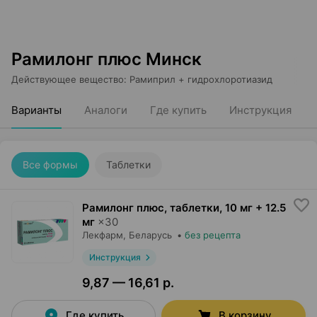
Рамилонг плюс Минск
Действующее вещество
:
Рамиприл + гидрохлоротиазид
Варианты
Аналоги
Где купить
Инструкция
Все формы
Таблетки
Рамилонг плюс, таблетки
,
10 мг + 12.5
мг
×
30
Лекфарм
, Беларусь
•
без рецепта
Инструкция
9,87 — 16,61 р.
Где купить
В корзину