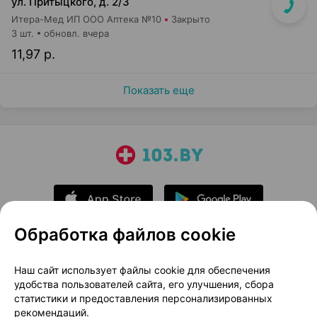
ул. Притыцкого, д. 2/3
Итера-Мед ИП ООО Аптека №10
Закрыто
3 шт.
обновл. вчера
11,97 р.
Показать еще
Обработка файлов cookie
О проекте
Новости проекта
Наш сайт использует файлы cookie для обеспечения
удобства пользователей сайта, его улучшения, сбора
Размещение рекламы
Медицинский маркетинг
статистики и предоставления персонализированных
Публичный договор
Доставка
рекомендаций.