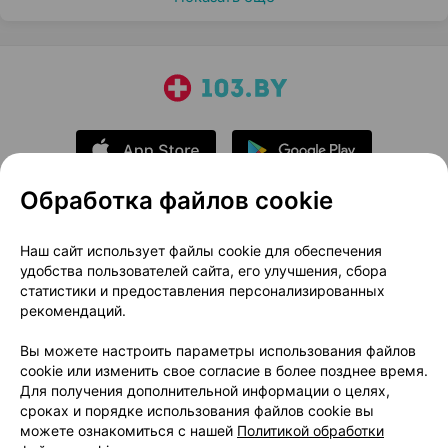
Обработка файлов cookie
О проекте
Новости проекта
Наш сайт использует файлы cookie для обеспечения
удобства пользователей сайта, его улучшения, сбора
Размещение рекламы
Медицинский маркетинг
статистики и предоставления персонализированных
Публичный договор
Доставка
рекомендаций.
Пользовательское соглашение
Вы можете настроить параметры использования файлов
Способы оплаты
Вакансии
Партнеры
cookie или изменить свое согласие в более позднее время.
Написать руководителю 103.by
Для получения дополнительной информации о целях,
сроках и порядке использования файлов cookie вы
Написать в поддержку
можете ознакомиться с нашей
Политикой обработки
Персональные настройки Cookie