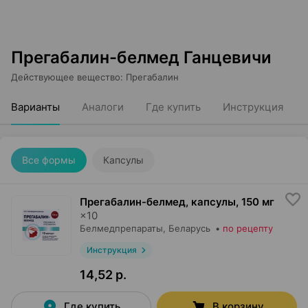
Прегабалин-белмед Ганцевичи
Действующее вещество
:
Прегабалин
Варианты
Аналоги
Где купить
Инструкция
Все формы
Капсулы
Прегабалин-белмед, капсулы
,
150 мг
×
10
Белмедпрепараты
, Беларусь
•
по рецепту
Инструкция
14,52 р.
Где купить
В корзину