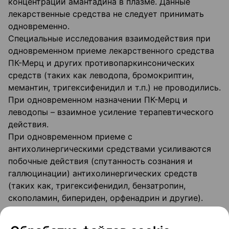
концентрации амантадина в плазме. Данные
лекарственные средства не следует принимать
одновременно.
Специальные исследования взаимодействия при
одновременном приеме лекарственного средства
ПК-Мерц и других противопаркинсонических
средств (таких как леводопа, бромокриптин,
мемантин, тригексифенидил и т.п.) не проводились.
При одновременном назначении ПК-Мерц и
леводопы – взаимное усиление терапевтического
действия.
При одновременном приеме с
антихолинергическими средствами усиливаются
побочные действия (спутанность сознания и
галлюцинации) антихолинергических средств
(таких как, тригексифенидил, бензатропин,
скополамин, бипериден, орфенадрин и другие).
Мемантин может усиливать действие и побочные
эффекты лекарственного средства ПК-Мерц,