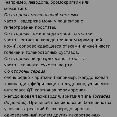
(например, леводопа, бромокриптин или
мемантин).
Со стороны мочеполовой системы:
часто - задержка мочи у пациентов с
гипертрофией простаты.
Со стороны кожи и подкожной клетчатки:
часто - сетчатое ливедо (синдром мраморной
кожи), сопровождающееся отеками нижней части
голеней и голеностопных суставов.
Со стороны пищеварительного тракта:
часто - тошнота, сухость во рту.
Со стороны сердца:
очень редко - аритмии (например, желудочковая
тахикардия, фибрилляция желудочков, удлинение
интервала QT, хаотичная полиморфная
желудочковая тахикардия, аритмия типа
Torsades
de pointes
). Причиной возникновения большинства
указанных реакций была передозировка,
одновременный прием других лекарственных