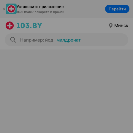
Установить приложение
Перейти
103: поиск лекарств и врачей
Минск
Например: йод
,
милдронат