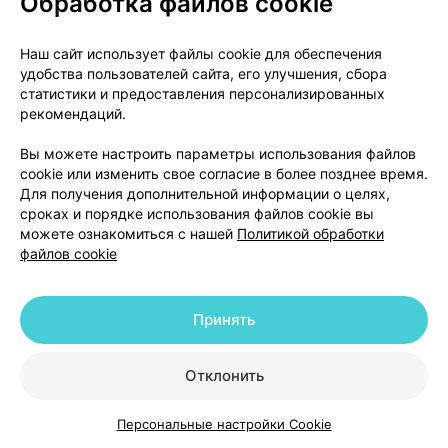
Обработка файлов cookie
поэтому одновременного применения с
мемантином следует избегать.
Наш сайт использует файлы cookie для обеспечения
Средства, стимулирующие центральную нервную
удобства пользователей сайта, его улучшения, сбора
систему, симпатомиметики, этанол усиливают
статистики и предоставления персонализированных
побочные эффекты амантадина. Амантадин
рекомендаций.
снижает переносимость этанола.
Вы можете настроить параметры использования файлов
cookie или изменить свое согласие в более позднее время.
Применение в период беременности или
Для получения дополнительной информации о целях,
кормления грудью
сроках и порядке использования файлов cookie вы
можете ознакомиться с нашей
Политикой обработки
В исследованиях на животных обнаружено
файлов cookie
эмбриотоксическое и тератогенное действие
амантадина. Данные о применении амантадина у
Принять
беременных женщин недостаточны.
Потенциальный риск для человека неизвестен.
Амантадин противопоказано принимать
Отклонить
беременным женщинам и женщинам, которые
планируют беременность. Если амантадин
Персональные настройки Cookie
Каталог
Корзина
Избранное
Профиль
назначается пациентке в репродуктивном