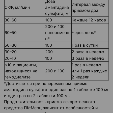
Доза
Интервал между
СКФ, мл/мин
амантадина
приемом доз
сульфата, мг
80–60
100
Каждые 12 часов
200 и 100
60–50
попеременн
Через день*
о*
50–30
100
1 раз в сутки
30–20
200
2 раза в неделю
20–10
100
3 раза в неделю
<10 и пациенты,
1 раз в неделю
находящиеся на
200 и 100
или 1 раз каждые
гемодиализе
2 недели
*Достигается при попеременном приеме
амантадина сульфата один раз по 1 таблетке 100 мг
и один раз по 2 таблетки 100 мг.
Продолжительность приема лекарственного
средства ПК-Мерц зависит от особенностей и