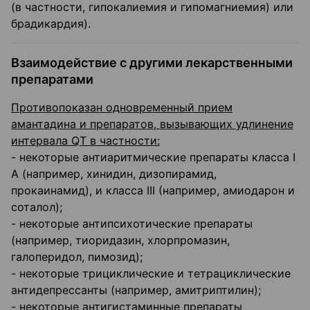
(в частности, гипокалиемия и гипомагниемия) или
брадикардия).
Взаимодействие с другими лекарственными
препаратами
Противопоказан одновременный прием
амантадина и препаратов, вызывающих удлинение
интервала QT в частности:
- некоторые антиаритмические препараты класса I
А (например, хинидин, дизопирамид,
прокаинамид), и класса III (например, амиодарон и
соталол);
- некоторые антипсихотические препараты
(например, тиоридазин, хлорпромазин,
галоперидол, пимозид);
- некоторые трициклические и тетрациклические
антидепрессанты (например, амитриптилин);
- некоторые антигистаминные препараты