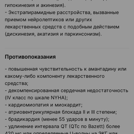
гипокинезия и акинезия).
- Экстрапирамидные расстройства, вызванные
приемом нейролептиков или других
лекарственных средств с подобным действием
(дискинезия, акатизия и паркинсонизм).
Противопоказания
- повышенная чувствительность к амантадину или
какому-либо компоненту лекарственного
средства;
- декомпенсированная сердечная недостаточность
(IV класс по шкале NYНA);
- кардиомиопатия и миокардит;
- атриовентрикулярная блокада II и III степени;
- брадикардия (менее 55 ударов в минуту);
- удлинение интервала QT (QTc по Bazett) более
420 мс или определяемые U-волны на ЭКГ или