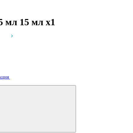
 5 мл 15 мл
x1
кция