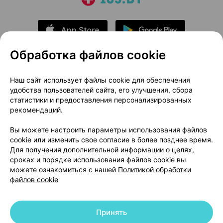
Обработка файлов cookie
О проекте
Новости проекта
Наш сайт использует файлы cookie для обеспечения
удобства пользователей сайта, его улучшения, сбора
Размещение рекламы
Медицинский маркетинг
статистики и предоставления персонализированных
Публичный договор
Доставка
рекомендаций.
Пользовательское соглашение
Вы можете настроить параметры использования файлов
Способы оплаты
Вакансии
Партнеры
cookie или изменить свое согласие в более позднее время.
Написать руководителю 103.by
Для получения дополнительной информации о целях,
сроках и порядке использования файлов cookie вы
Написать в поддержку
можете ознакомиться с нашей
Политикой обработки
Персональные настройки Cookie
файлов cookie
Обработка персональных данных
Принять
© 2026 ООО «Артокс Лаб», УНП 191700409 | 220012, Республика Беларусь,