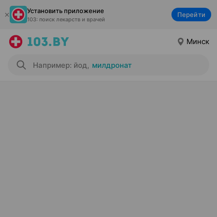
Установить приложение
Перейти
103: поиск лекарств и врачей
Минск
Например: йод
,
милдронат