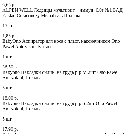
6,65 р.
ALPEN WELL Леденцы мультивит.+ иммун. 6,0г №1 БАД
Zaklad Cukierniczy Michal s.c., Польша
15 шт.
1,85 р.
BabyOno Аспиратор для носа с пласт, наконечником
Ono
Pawel Antczak ul, Китай
1 шт.
36,50 р.
Babyono Накладки силик. на грудь р-р M 2шт
Ono Pawel
Antczak ul, Польша
5 шт.
18,00 р.
Babyono Накладки силик. на грудь р-р S 2шт
Ono Pawel
Antczak ul, Польша
5 шт.
17,90 р.