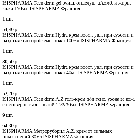
ISISPHARMA Teen derm gel очищ. отшелуш. д/комб. и жирн.
кожи 150мл.
ISISPHARMA Франция
1 шт.
54,40 р.
ISISPHARMA Teen derm Hydra крем воост. увл. при сухости и
раздражении проблемн. кожи 100мл
ISISPHARMA Франция
1 шт.
80,50 р.
ISISPHARMA Teen derm Hydra крем воост. увл. при сухости и
раздражении проблемн. кожи 40мл
ISISPHARMA Франция
1 шт.
52,70 р.
ISISPHARMA Teen derm А.Z гель-крем д/интенс. ухода за кож.
с несоверш. с азел. к-той 15% 30мл.
ISISPHARMA Франция
9 шт.
64,30 р.
ISISPHARMA Метроруборил A.Z. крем от сильных
покраснений 30мл
ISISPHARMA Франция