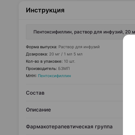
Инструкция
Пентоксифиллин, раствор для инфузий, 20 м
Форма выпуска
:
Раствор для инфузий
Дозировка
:
20 мг / 1 мл 5 мл
Кол-во в упаковке
:
10 шт.
Производитель
:
БЗМП
МНН
:
Пентоксифиллин
Состав
Описание
Фармакотерапевтическая группа