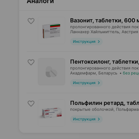
Аналоги
Вазонит, таблетки
,
600 
пролонгированного действия по
Ланнахер Хайльмиттель
, Австрия
Инструкция
Пентоксилонг, таблетки
пролонгированного действия по
Академфарм
, Беларусь
•
без рец
Инструкция
Польфилин ретард, таб
покрытые оболочкой,
Польфарма
Инструкция