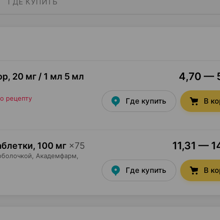
ГДЕ КУПИТЬ
4,70 — 5
ор
,
20 мг / 1 мл 5 мл
о рецепту
Где купить
В к
11,31 — 1
аблетки
,
100 мг
×
75
оболочкой,
Академфарм
,
Где купить
В к