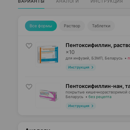
ВАРИАНТЫ
АНАЛОГИ
ИНСТРУКЦИЯ
Все формы
Раствор
Таблетки
Пентоксифиллин, раств
×
10
для инфузий,
БЗМП
, Беларусь
•
п
Инструкция
Пентоксифиллин-нан, т
покрытые кишечнорастворимой 
Беларусь
•
без рецепта
Инструкция