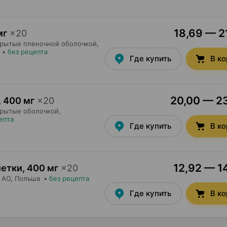
18,69 — 21
мг
×
20
крытые пленочной оболочкой,
•
без рецепта
Где купить
В к
20,00 — 23
,
400 мг
×
20
крытые оболочкой,
епта
Где купить
В к
12,92 — 14
летки
,
400 мг
×
20
 AO
, Польша
•
без рецепта
Где купить
В к