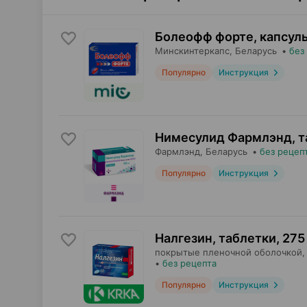
Болеофф форте, капсул
Минскинтеркапс
, Беларусь
•
без
Популярно
Инструкция
Нимесулид Фармлэнд, т
Фармлэнд
, Беларусь
•
без рецеп
Популярно
Инструкция
Налгезин, таблетки
,
275
покрытые пленочной оболочкой,
•
без рецепта
Популярно
Инструкция