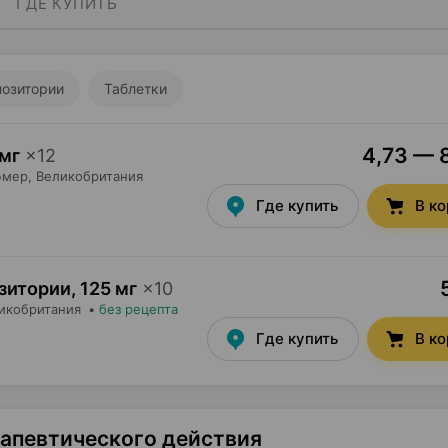
ГДЕ КУПИТЬ
озитории
Таблетки
4,73 — 8
мг
×
12
юмер
, Великобритания
Где купить
В к
озитории
,
125 мг
×
10
ликобритания
•
без рецепта
Где купить
В к
рапевтического действия