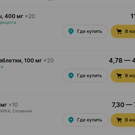
1
ы
,
400 мг
×
20
 рецепта
Где купить
В к
4,78 — 4
аблетки
,
100 мг
×
20
та
Где купить
В к
7,30 — 
 мг
×
10
КРКА
, Словения
Где купить
В к