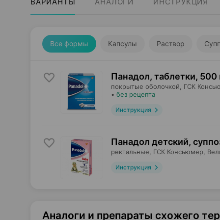
ВАРИАНТЫ
АНАЛОГИ
ИНСТРУКЦИЯ
Все формы
Капсулы
Раствор
Супп
Панадол, таблетки
,
500 
покрытые оболочкой,
ГСК Консь
•
без рецепта
Инструкция
Панадол детский, супп
ректальные,
ГСК Консьюмер
, Ве
Инструкция
Аналоги и препараты схожего те