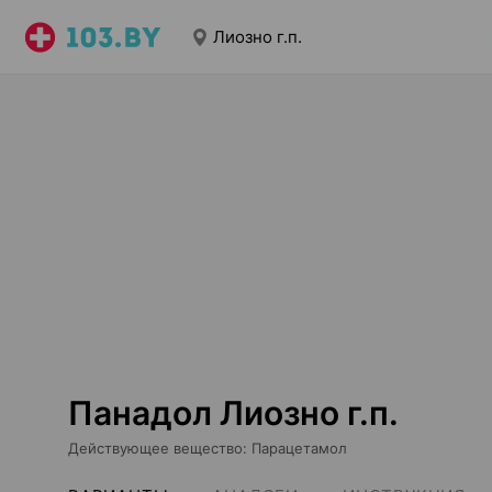
Лиозно г.п.
Панадол Лиозно г.п.
Действующее вещество
:
Парацетамол