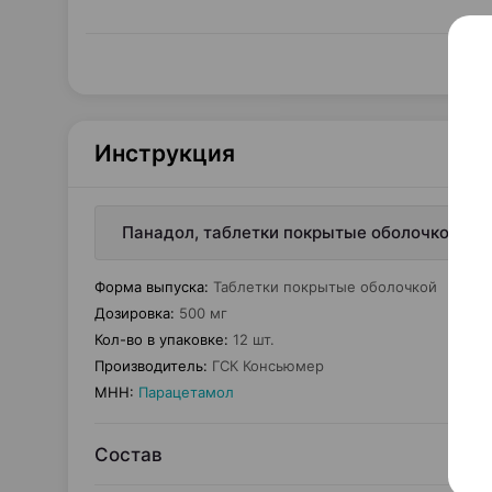
Инструкция
Панадол, таблетки покрытые оболочкой, 50
Форма выпуска
:
Таблетки покрытые оболочкой
Дозировка
:
500 мг
Кол-во в упаковке
:
12 шт.
Производитель
:
ГСК Консьюмер
МНН
:
Парацетамол
Состав