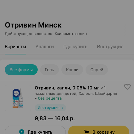
Отривин Минск
Действующее вещество
:
Ксилометазолин
Варианты
Аналоги
Где купить
Инструкция
Все формы
Гель
Капли
Спрей
Отривин, капли
,
0.05% 10 мл
×
1
назальные для детей,
Халеон
, Швейцария
•
без рецепта
Инструкция
9,83 — 16,04 р.
Где купить
В корзину