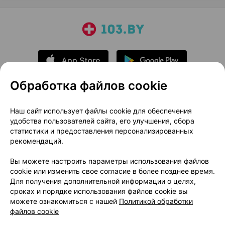
Обработка файлов cookie
О проекте
Новости проекта
Наш сайт использует файлы cookie для обеспечения
удобства пользователей сайта, его улучшения, сбора
Размещение рекламы
Медицинский маркетинг
статистики и предоставления персонализированных
Публичный договор
Доставка
рекомендаций.
Пользовательское соглашение
Вы можете настроить параметры использования файлов
Способы оплаты
Вакансии
Партнеры
cookie или изменить свое согласие в более позднее время.
Написать руководителю 103.by
Для получения дополнительной информации о целях,
сроках и порядке использования файлов cookie вы
Написать в поддержку
можете ознакомиться с нашей
Политикой обработки
Персональные настройки Cookie
файлов cookie
Обработка персональных данных