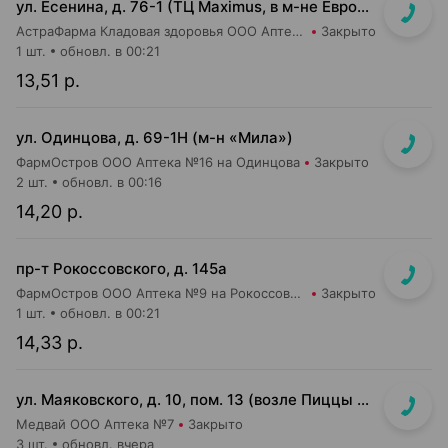
ул. Есенина, д. 76-1 (ТЦ Maximus, в м-не Евроопт Super)
АстраФарма Кладовая здоровья ООО Аптека №9
Закрыто
1 шт.
обновл. в 00:21
13,51 р.
ул. Одинцова, д. 69-1Н (м-н «Мила»)
ФармОстров ООО Аптека №16 на Одинцова
Закрыто
2 шт.
обновл. в 00:16
14,20 р.
пр-т Рокоссовского, д. 145а
ФармОстров ООО Аптека №9 на Рокоссовского
Закрыто
1 шт.
обновл. в 00:21
14,33 р.
ул. Маяковского, д. 10, пом. 13 (возле Пиццы Мании)
Медвай ООО Аптека №7
Закрыто
3 шт.
обновл. вчера