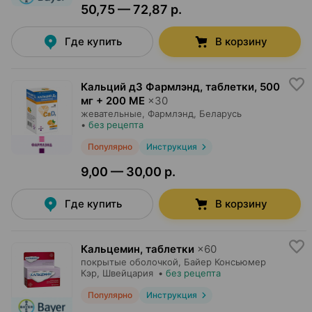
50,75 — 72,87 р.
Где купить
В корзину
Кальций д3 Фармлэнд, таблетки
,
500
мг + 200 МЕ
×
30
жевательные,
Фармлэнд
, Беларусь
•
без рецепта
Популярно
Инструкция
9,00 — 30,00 р.
Где купить
В корзину
Кальцемин, таблетки
×
60
покрытые оболочкой,
Байер Консьюмер
Кэр
, Швейцария
•
без рецепта
Популярно
Инструкция