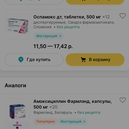
Оспамокс дт, таблетки
,
500 мг
×
12
диспергируемые,
Сандоз фармасьютикалз
,
Словения
•
без рецепта
Инструкция
11,50 — 17,42 р.
Где купить
В корзину
Аналоги
Амоксициллин Фармлэнд, капсулы
,
500 мг
×
20
Фармлэнд
, Беларусь
•
без рецепта
Популярно
Инструкция