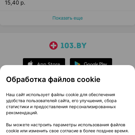
15,40 р.
Показать еще
Обработка файлов cookie
О проекте
Новости проекта
Наш сайт использует файлы cookie для обеспечения
удобства пользователей сайта, его улучшения, сбора
Размещение рекламы
Медицинский маркетинг
статистики и предоставления персонализированных
Публичный договор
Доставка
рекомендаций.
Пользовательское соглашение
Вы можете настроить параметры использования файлов
Способы оплаты
Вакансии
Партнеры
cookie или изменить свое согласие в более позднее время.