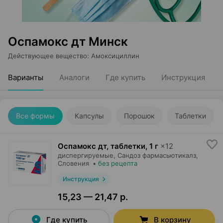
Оспамокс дт Минск
Действующее вещество
:
Амоксициллин
Варианты
Аналоги
Где купить
Инструкция
Все формы
Капсулы
Порошок
Таблетки
Оспамокс дт, таблетки
,
1 г
×
12
диспергируемые,
Сандоз фармасьютикалз
,
Словения
•
без рецепта
Инструкция
15,23 — 21,47 р.
Где купить
В корзину