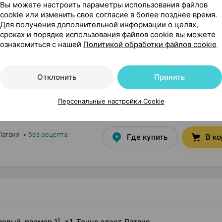
Вы можете настроить параметры использования файлов
cookie или изменить свое согласие в более позднее время.
Для получения дополнительной информации о целях,
сроках и порядке использования файлов cookie вы можете
26,82 — 42
ежевый 0210, бандаж
ознакомиться с нашей
Политикой обработки файлов cookie
Латвия
•
без рецепта
Где купить
В к
Отклонить
Принять
Персональные настройки Cookie
38,77 — 41
ежевый 0210, бандаж
Латвия
•
без рецепта
Где купить
В к
вый, размер 1], ×1, Тонус эласт Латвия