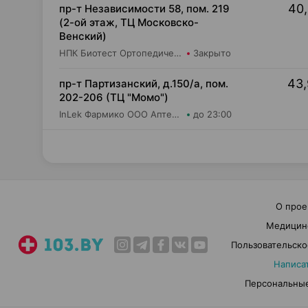
40,
пр-т Независимости 58, пом. 219
(2-ой этаж, ТЦ Московско-
Венский)
НПК Биотест Ортопедический салон "Будь в тонусе"
Закрыто
43,
пр-т Партизанский, д.150/а, пом.
202-206 (ТЦ "Момо")
InLek Фармико ООО Аптека №26
до 23:00
О прое
Медицин
Пользовательско
Написа
Персональные