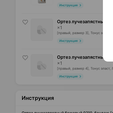
Инструкция
Ортез лучезапястный б
×
1
[правый, размер 3],
Тонус эласт
, 
Инструкция
Ортез лучезапястный б
×
1
[правый, размер 4],
Тонус эласт
, 
Инструкция
Инструкция
Ортез лучезапястный бежевый 0210, бандаж [ле