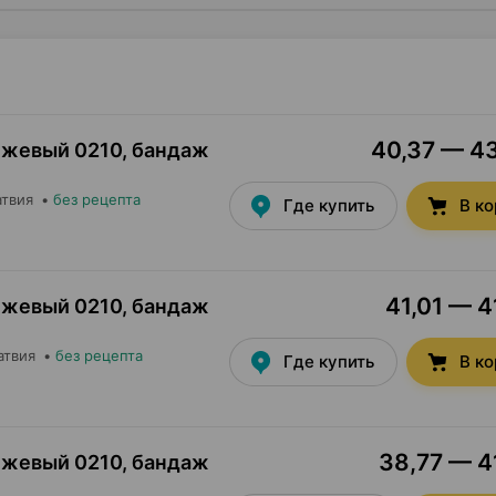
40,37 — 43
ежевый 0210, бандаж
атвия
•
без рецепта
Где купить
В к
41,01 — 4
ежевый 0210, бандаж
атвия
•
без рецепта
Где купить
В к
38,77 — 41
ежевый 0210, бандаж