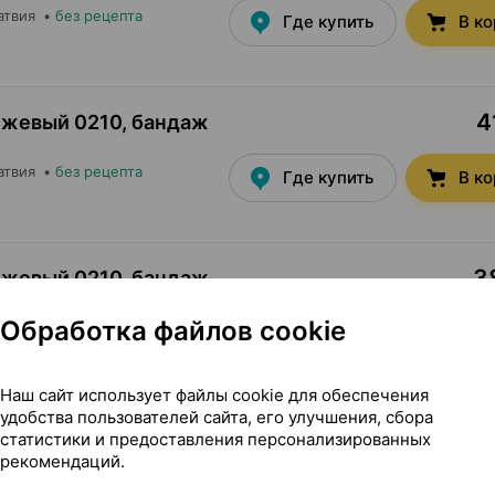
атвия
•
без рецепта
Где купить
В к
4
ежевый 0210, бандаж
атвия
•
без рецепта
Где купить
В к
3
ежевый 0210, бандаж
Обработка файлов cookie
Латвия
•
без рецепта
Где купить
В к
Наш сайт использует файлы cookie для обеспечения
удобства пользователей сайта, его улучшения, сбора
26,82 — 51
ежевый 0210, бандаж
статистики и предоставления персонализированных
рекомендаций.
Латвия
•
без рецепта
Где купить
В к