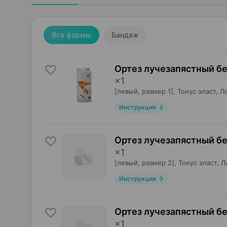
Все формы
Бандаж
Ортез лучезапястный б
×
1
[левый, размер 1],
Тонус эласт
, Л
Инструкция
Ортез лучезапястный б
×
1
[левый, размер 2],
Тонус эласт
, Л
Инструкция
Ортез лучезапястный б
×
1