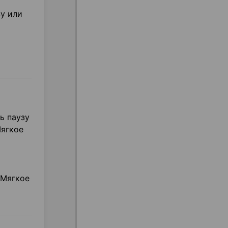
у или
ь паузу
Мягкое
 Мягкое