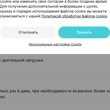
бство применения средства увлажняющего
cookie или изменить свое согласие в более позднее время.
тановление. Флакон содержит более 350 капель.
Для получения дополнительной информации о целях,
сроках и порядке использования файлов cookie вы можете
ознакомиться с нашей
Политикой обработки файлов cookie
Отклонить
Принять
 операций, а также при повреждениях и травмах рогов
для устранения дискомфорта;
Персональные настройки Cookie
ми дискомфорта, сухости, чувства инородного тела «пе
й зрительной нагрузке.
олько раз в день, при необходимости возможно более ч
ен.