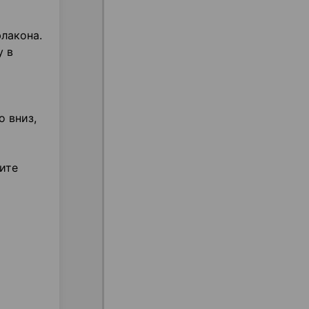
флакона.
у в
о вниз,
ите