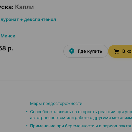
уска
:
Капли
алуронат + декспантенол
Минск
58 р.
Где купить
В к
Меры предосторожности
Способность влиять на скорость реакции при уп
автотранспортом или работе с другими механиз
Применение при беременности и в период лакта