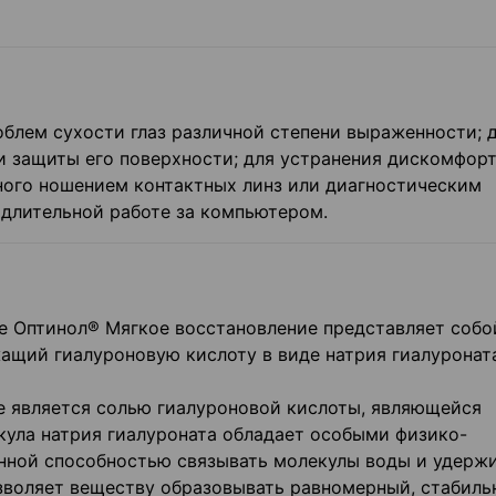
облем сухости глаз различной степени выраженности; 
 и защиты его поверхности; для устранения дискомфорт
ного ношением контактных линз или диагностическим
 длительной работе за компьютером.
 Оптинол® Мягкое восстановление представляет собо
ащий гиалуроновую кислоту в виде натрия гиалуронат
е является солью гиалуроновой кислоты, являющейся
ла натрия гиалуроната обладает особыми физико-
нной способностью связывать молекулы воды и удержи
озволяет веществу образовывать равномер­ный, стабиль