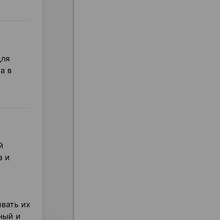
для
а в
й
а и
вать их
ный и