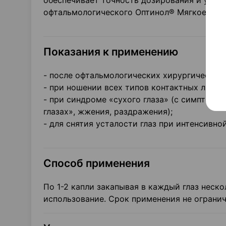
обеспечивает точность дозирования и удо
офтальмологического Оптинол® Мягкое восс
Показания к применению
- после офтальмологических хирургических
- при ношении всех типов контактных линз 
- при синдроме «сухого глаза» (с симптома
глазах», жжения, раздражения);
- для снятия усталости глаз при интенсивно
Способ применения
По 1-2 капли закапывая в каждый глаз неск
использование. Срок применения не огранич