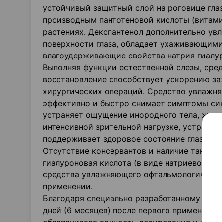
устойчивый защитный слой на роговице глаз
производным пантотеновой кислоты (витами
растениях. Декспантенол дополнительно ув
поверхности глаза, обладает ухаживающим
влагоудерживающие свойства натрия гиалур
Выполняя функции естественной слезы, ср
восстановление способствует ускорению за
хирургических операций. Средство увлажн
эффективно и быстро снимает симптомы син
устраняет ощущение инородного тела, жжени
интенсивной зрительной нагрузке, устраняе
поддерживает здоровое состояние глаз.
Отсутствие консервантов и наличие таких 
гиалуроновая кислота (в виде натриевой с
средства увлажняющего офтальмологическо
применении.
Благодаря специально разработанному меха
дней (6 месяцев) после первого применения