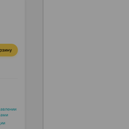
орзину
равлении
мами
ции