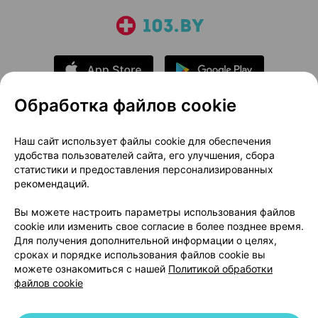
Обработка файлов cookie
О проекте
Новости проекта
Наш сайт использует файлы cookie для обеспечения
удобства пользователей сайта, его улучшения, сбора
Размещение рекламы
Медицинский маркетинг
статистики и предоставления персонализированных
Публичный договор
Доставка
рекомендаций.
Пользовательское соглашение
Вы можете настроить параметры использования файлов
Способы оплаты
Вакансии
Партнеры
cookie или изменить свое согласие в более позднее время.
Написать руководителю 103.by
Для получения дополнительной информации о целях,
сроках и порядке использования файлов cookie вы
Написать в поддержку
можете ознакомиться с нашей
Политикой обработки
Персональные настройки Cookie
файлов cookie
Обработка персональных данных