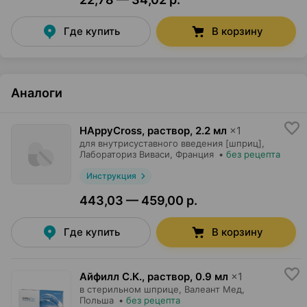
Где купить
В корзину
Аналоги
HAppyCross, раствор
,
2.2 мл
×
1
для внутрисуставного введения [шприц],
Лабораториз Виваси
, Франция
•
без рецепта
Инструкция
443,03 — 459,00 р.
Где купить
В корзину
Айфилл С.К., раствор
,
0.9 мл
×
1
в стерильном шприце,
Валеант Мед
,
Польша
•
без рецепта