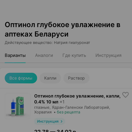
Оптинол глубокое увлажнение в
аптеках Беларуси
Действующее вещество
:
Натрия гиалуронат
Варианты
Аналоги
Где купить
Инструкция
Все формы
Капли
Раствор
Оптинол глубокое увлажнение, капли
,
0.4% 10 мл
×
1
глазные,
Ядран-Галенски Лабораторий
,
Хорватия
•
без рецепта
Инструкция
22,78 — 34,02 р.