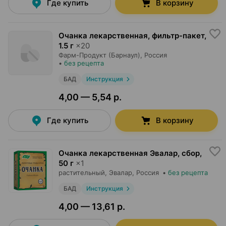
Где купить
В корзину
Очанка лекарственная, фильтр-пакет
,
1.5 г
×
20
Фарм-Продукт (Барнаул)
, Россия
•
без рецепта
БАД
Инструкция
4,00 — 5,54 р.
Где купить
В корзину
Очанка лекарственная Эвалар, сбор
,
50 г
×
1
растительный,
Эвалар
, Россия
•
без рецепта
БАД
Инструкция
4,00 — 13,61 р.