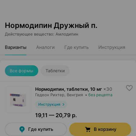
Нормодипин Дружный п.
Действующее вещество
:
Амлодипин
Варианты
Аналоги
Где купить
Инструкция
Все формы
Таблетки
Нормодипин, таблетки
,
10 мг
×
30
Гедеон Рихтер
, Венгрия
•
без рецепта
Инструкция
19,11 — 20,79 р.
Где купить
В корзину