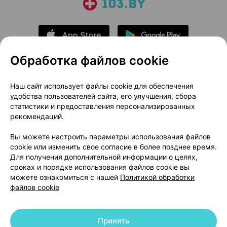
Обработка файлов cookie
О проекте
Новости проекта
Наш сайт использует файлы cookie для обеспечения
удобства пользователей сайта, его улучшения, сбора
Размещение рекламы
Медицинский маркетинг
статистики и предоставления персонализированных
Публичный договор
Доставка
рекомендаций.
Пользовательское соглашение
Вы можете настроить параметры использования файлов
Способы оплаты
Вакансии
Партнеры
cookie или изменить свое согласие в более позднее время.
Написать руководителю 103.by
Для получения дополнительной информации о целях,
сроках и порядке использования файлов cookie вы
Написать в поддержку
можете ознакомиться с нашей
Политикой обработки
Персональные настройки Cookie
файлов cookie
Обработка персональных данных
Принять