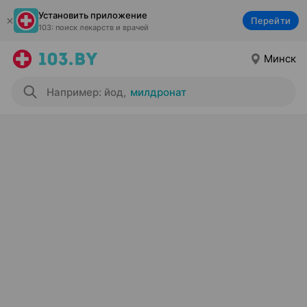
Установить приложение
Перейти
103: поиск лекарств и врачей
Минск
Например: йод
,
милдронат