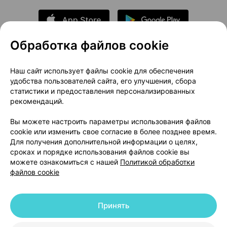
Обработка файлов cookie
О проекте
Новости проекта
Наш сайт использует файлы cookie для обеспечения
удобства пользователей сайта, его улучшения, сбора
Размещение рекламы
Медицинский маркетинг
статистики и предоставления персонализированных
Публичный договор
Доставка
рекомендаций.
Пользовательское соглашение
Вы можете настроить параметры использования файлов
Способы оплаты
Вакансии
Партнеры
cookie или изменить свое согласие в более позднее время.
Написать руководителю 103.by
Для получения дополнительной информации о целях,
сроках и порядке использования файлов cookie вы
Написать в поддержку
можете ознакомиться с нашей
Политикой обработки
Персональные настройки Cookie
файлов cookie
Обработка персональных данных
Принять
© 2026 ООО «Артокс Лаб», УНП 191700409 | 220012, Республика Беларусь,
г. Минск, улица Толбухина, 2, пом. 16 | help@103.by
|
Служба поддержки