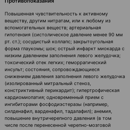
Противопоказания
Повышенная чувствительность к активному
веществу, другим нитратам, или к любому из
вспомогательных веществ; артериальная
гипотензия (систолическое давление менее 90 мм
рт. ст.); сосудистый коллапс; закрытоугольная
форма глаукомы; шок; острый инфаркт миокарда с
низким давлением заполнения левого желудочка;
токсический отек легких; геморрагический
инсульт; состояния, сопровождающиеся
снижением давления заполнения левого желудочка
(изолированный митральный стеноз,
констриктивный перикардит); гипертрофическая
кардиомиопатия; одновременный прием с
ингибиторами фосфодиэстеразы (например,
силденафил, варденафил, тадалафил); анемия,
повышение внутричерепного давления (в том
числе после перенесенной черепно-мозговой