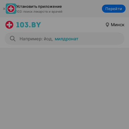
Установить приложение
Перейти
103: поиск лекарств и врачей
Минск
Например: йод
,
милдронат