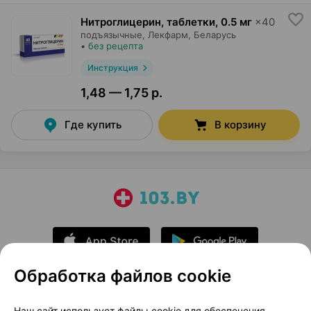
Нитроглицерин, таблетки
,
0.5 мг
×
40
подъязычные,
Лекфарм
, Беларусь
•
без рецепта
Инструкция
1,48 — 1,75 р.
Где купить
В корзину
Обработка файлов cookie
О проекте
Новости проекта
Наш сайт использует файлы cookie для обеспечения