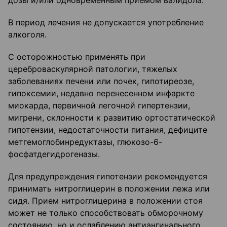
дозы и/или одновременным приемом валидола.
В период лечения не допускается употребление
алкоголя.
С осторожностью применять при
цереброваскулярной патологии, тяжелых
заболеваниях печени или почек, гипотиреозе,
гипоксемии, недавно перенесенном инфаркте
миокарда, первичной легочной гипертензии,
мигрени, склонности к развитию ортостатической
гипотензии, недостаточности питания, дефиците
метгемоглобинредуктазы, глюкозо-6-
фосфатдегидрогеназы.
Для предупреждения гипотензии рекомендуется
принимать нитроглицерин в положении лежа или
сидя. Прием нитроглицерина в положении стоя
может не только способствовать обморочному
состоянию, но и ослаблению антиангинального