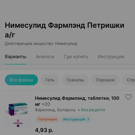
Нимесулид Фармлэнд Петришки
а/г
Действующее вещество
:
Нимесулид
Варианты
Аналоги
Где купить
Инструкция
Все формы
Гель
Гранулы
Порошок
Спр
Нимесулид Фармлэнд, таблетки
,
100
мг
×
20
Фармлэнд
, Беларусь
•
без рецепта
Популярно
Инструкция
4,93 р.