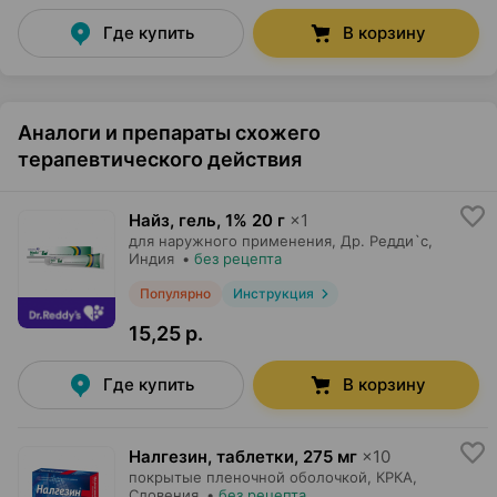
Где купить
В корзину
Аналоги и препараты схожего
терапевтического действия
Найз, гель
,
1% 20 г
×
1
для наружного применения,
Др. Редди`с
,
Индия
•
без рецепта
Популярно
Инструкция
15,25 р.
Где купить
В корзину
Налгезин, таблетки
,
275 мг
×
10
покрытые пленочной оболочкой,
КРКА
,
Словения
•
без рецепта