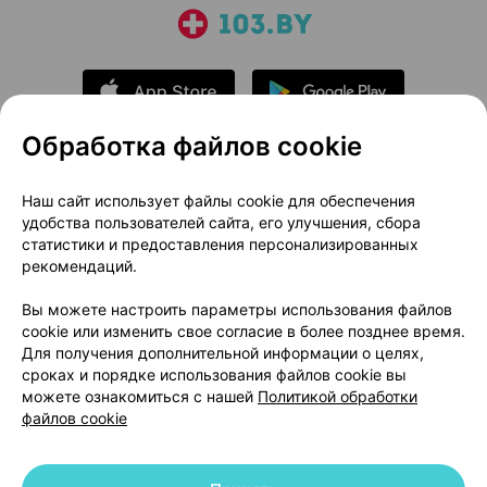
Обработка файлов cookie
О проекте
Новости проекта
Наш сайт использует файлы cookie для обеспечения
удобства пользователей сайта, его улучшения, сбора
Размещение рекламы
Медицинский маркетинг
статистики и предоставления персонализированных
Публичный договор
Доставка
рекомендаций.
Пользовательское соглашение
Вы можете настроить параметры использования файлов
Способы оплаты
Вакансии
Партнеры
cookie или изменить свое согласие в более позднее время.
Написать руководителю 103.by
Для получения дополнительной информации о целях,
сроках и порядке использования файлов cookie вы
Написать в поддержку
можете ознакомиться с нашей
Политикой обработки
Персональные настройки Cookie
файлов cookie
Обработка персональных данных