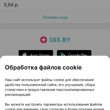
5,54 р.
Показать еще
Обработка файлов cookie
О проекте
Новости проекта
Наш сайт использует файлы cookie для обеспечения
удобства пользователей сайта, его улучшения, сбора
Размещение рекламы
Медицинский маркетинг
статистики и предоставления персонализированных
Публичный договор
Доставка
рекомендаций.
Пользовательское соглашение
Вы можете настроить параметры использования файлов
Способы оплаты
Вакансии
Партнеры
cookie или изменить свое согласие в более позднее время.