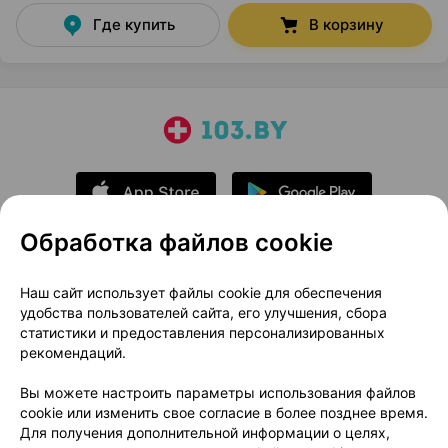
Где купить
В корзину
Обработка файлов cookie
О проекте
Новости проекта
Наш сайт использует файлы cookie для обеспечения
удобства пользователей сайта, его улучшения, сбора
Размещение рекламы
Медицинский маркетинг
статистики и предоставления персонализированных
Публичный договор
Доставка
рекомендаций.
Пользовательское соглашение
Вы можете настроить параметры использования файлов
Способы оплаты
Вакансии
Партнеры
cookie или изменить свое согласие в более позднее время.
Написать руководителю 103.by
Для получения дополнительной информации о целях,