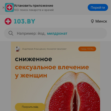
Установить приложение
Перейти
103: поиск лекарств и врачей
Минск
Например: йод
,
милдронат