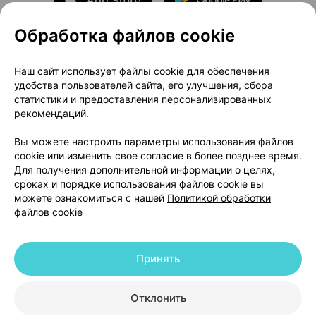
Обработка файлов cookie
О проекте
Новости проекта
Наш сайт использует файлы cookie для обеспечения
удобства пользователей сайта, его улучшения, сбора
Размещение рекламы
Медицинский маркетинг
статистики и предоставления персонализированных
Публичный договор
Доставка
рекомендаций.
Пользовательское соглашение
Вы можете настроить параметры использования файлов
Способы оплаты
Вакансии
Партнеры
cookie или изменить свое согласие в более позднее время.
Написать руководителю 103.by
Для получения дополнительной информации о целях,
сроках и порядке использования файлов cookie вы
Написать в поддержку
можете ознакомиться с нашей
Политикой обработки
Персональные настройки Cookie
файлов cookie
Обработка персональных данных
Принять
© 2026 ООО «Артокс Лаб», УНП 191700409 | 220012, Республика Беларусь,
г. Минск, улица Толбухина, 2, пом. 16 | help@103.by
|
Служба поддержки
+375 291212755
Отклонить