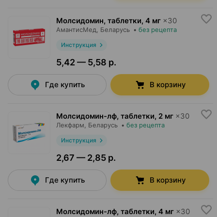
Молсидомин, таблетки
,
4 мг
×
30
АмантисМед
, Беларусь
•
без рецепта
Инструкция
5,42 — 5,58 р.
Где купить
В корзину
Молсидомин-лф, таблетки
,
2 мг
×
30
Лекфарм
, Беларусь
•
без рецепта
Инструкция
2,67 — 2,85 р.
Где купить
В корзину
Молсидомин-лф, таблетки
,
4 мг
×
30