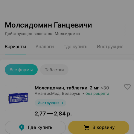
Молсидомин Ганцевичи
Действующее вещество
:
Молсидомин
Варианты
Аналоги
Где купить
Инструкция
Все формы
Таблетки
Молсидомин, таблетки
,
2 мг
×
30
АмантисМед
, Беларусь
•
без рецепта
Инструкция
2,77 — 2,84 р.
Где купить
В корзину