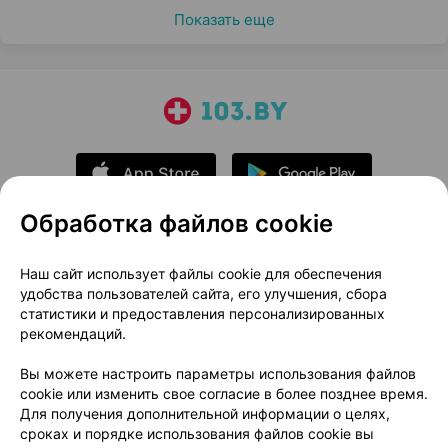
Показать еще
Обработка файлов cookie
О проекте
Новости проекта
Наш сайт использует файлы cookie для обеспечения
удобства пользователей сайта, его улучшения, сбора
Размещение рекламы
Медицинский маркетинг
статистики и предоставления персонализированных
Публичный договор
Доставка
рекомендаций.
Пользовательское соглашение
Вы можете настроить параметры использования файлов
Способы оплаты
Вакансии
Партнеры
cookie или изменить свое согласие в более позднее время.
Написать руководителю 103.by
Для получения дополнительной информации о целях,
сроках и порядке использования файлов cookie вы
Написать в поддержку