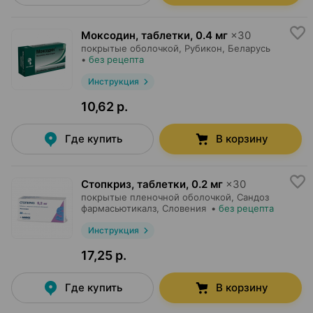
Моксодин, таблетки
,
0.4 мг
×
30
покрытые оболочкой,
Рубикон
, Беларусь
•
без рецепта
Инструкция
10,62 р.
Где купить
В корзину
Стопкриз, таблетки
,
0.2 мг
×
30
покрытые пленочной оболочкой,
Сандоз
фармасьютикалз
, Словения
•
без рецепта
Инструкция
17,25 р.
Где купить
В корзину