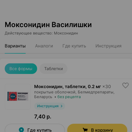
Моксонидин Василишки
Действующее вещество
:
Моксонидин
Варианты
Аналоги
Где купить
Инструкция
Все формы
Таблетки
Моксонидин, таблетки
,
0.2 мг
×
30
покрытые оболочкой,
Белмедпрепараты
,
Беларусь
•
без рецепта
Инструкция
7,40 р.
Где купить
В корзину