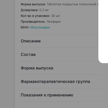
Форма выпуска
:
Таблетки покрытые пленочной оболо
Дозировка
:
0.2 мг
Кол-во в упаковке
:
30 шт.
Производитель
:
Лекфарм
МНН
:
Моксонидин
Описание
Состав
Форма выпуска
Фармакотерапевтическая группа
Показания к применению