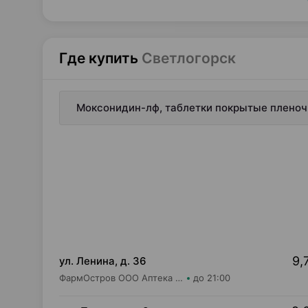
Где купить
Светлогорск
Моксонидин-лф, таблетки покрытые пленочн
9,
ул. Ленина, д. 36
ФармОстров ООО Аптека №17 на Ленина
до 21:00