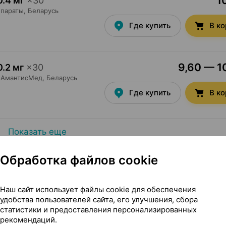
1
0.4 мг
×
30
параты
, Беларусь
Где купить
В к
9,60 — 10
0.2 мг
×
30
АмантисМед
, Беларусь
Где купить
В к
Показать еще
Обработка файлов cookie
Наш сайт использует файлы cookie для обеспечения
удобства пользователей сайта, его улучшения, сбора
статистики и предоставления персонализированных
ой оболочкой, 0.2 мг ×30, Лекфарм Беларусь
рекомендаций.