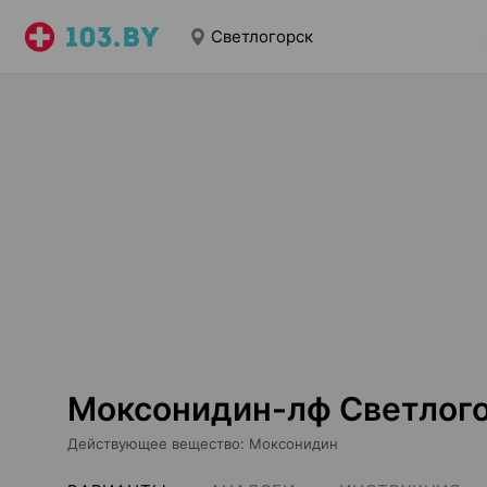
Светлогорск
Моксонидин-лф Светлог
Действующее вещество
:
Моксонидин