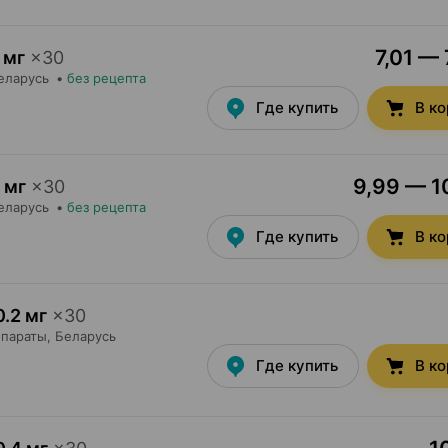
7,01 — 
 мг
×
30
Беларусь
•
без рецепта
Где купить
В к
9,99 — 10
 мг
×
30
Беларусь
•
без рецепта
Где купить
В к
0.2 мг
×
30
параты
, Беларусь
Где купить
В к