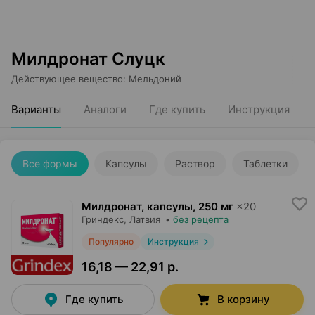
Милдронат Слуцк
Действующее вещество
:
Мельдоний
Варианты
Аналоги
Где купить
Инструкция
Все формы
Капсулы
Раствор
Таблетки
Милдронат, капсулы
,
250 мг
×
20
Гриндекс
, Латвия
•
без рецепта
Популярно
Инструкция
16,18 — 22,91 р.
Где купить
В корзину