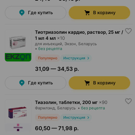
Где купить
В корзину
Тиотриазолин кардио, раствор
,
25 мг /
1 мл 4 мл
×
10
для инъекций,
Экзон
, Беларусь
•
без рецепта
Популярно
Инструкция
31,09 — 34,53 р.
Где купить
В корзину
Тиазолин, таблетки
,
200 мг
×
90
Фармлэнд
, Беларусь
•
без рецепта
Популярно
Инструкция
60,50 — 71,98 р.