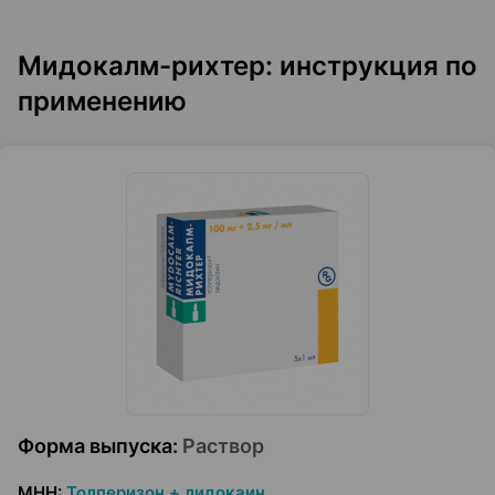
Мидокалм-рихтер: инструкция по
применению
Форма выпуска
:
Раствор
МНН
:
Толперизон + лидокаин