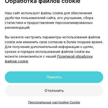
Обработка файлов cookie
Рихтер
, Венгрия
•
по рецепту
Инструкция
Наш сайт использует файлы cookie для обеспечения
удобства пользователей сайта, его улучшения, сбора
16,40 — 24,59 р.
статистики и предоставления персонализированных
рекомендаций.
Где купить
В корзину
Вы можете настроить параметры использования файлов
cookie или изменить свое согласие в более позднее время.
Толперизон-лф, раствор
,
100 мг + 2.5
Для получения дополнительной информации о целях,
мг 1 мл
×
5
сроках и порядке использования файлов cookie вы
для внутривенного и внутримышечного
можете ознакомиться с нашей
Политикой обработки
введения,
Лекфарм
, Беларусь
•
по рецепту
файлов cookie
Инструкция
12,50 — 17,97 р.
Принять
Где купить
В корзину
Отклонить
Персональные настройки Cookie
Каталог
Корзина
Избранное
Профиль