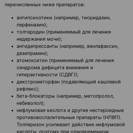
перечисленных ниже препаратов:
антипсихотики (например, тиоридазин,
перфеназин);
толтеродин (применяемый для лечения
недержания мочи);
антидепрессанты (например, венлафаксин,
дезипрамин);
атомоксетин (применяемый для лечения
синдрома дефицита внимания и
гиперактивности (СДВГ));
декстрометорфан (подавляющий кашлевой
рефлекс);
бета-блокаторы (например, метопролол,
небиволол);
нифлумовая кислота и другие нестероидные
противовоспалительные препараты (НПВП).
Толперизон усиливает действие нифлумовой
кислоты, поэтому при одновременном