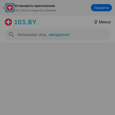
Установить приложение
Перейти
103: поиск лекарств и врачей
Минск
Например: йод
,
милдронат