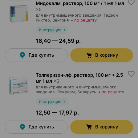
Мидокалм, раствор
,
100 мг / 1 мл 1 мл
×
5
для внутримышечного введения,
Гедеон
Рихтер
, Венгрия
•
по рецепту
Инструкция
16,40 — 24,59 р.
Где купить
В корзину
Толперизон-лф, раствор
,
100 мг + 2.5
мг 1 мл
×
5
для внутривенного и внутримышечного
введения,
Лекфарм
, Беларусь
•
по рецепту
Инструкция
12,50 — 17,97 р.
Где купить
В корзину