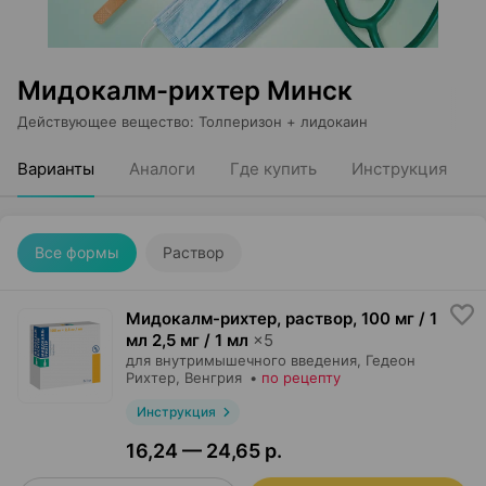
Мидокалм-рихтер Минск
Действующее вещество
:
Толперизон + лидокаин
Варианты
Аналоги
Где купить
Инструкция
Все формы
Раствор
Мидокалм-рихтер, раствор
,
100 мг / 1
мл 2,5 мг / 1 мл
×
5
для внутримышечного введения,
Гедеон
Рихтер
, Венгрия
•
по рецепту
Инструкция
16,24 — 24,65 р.