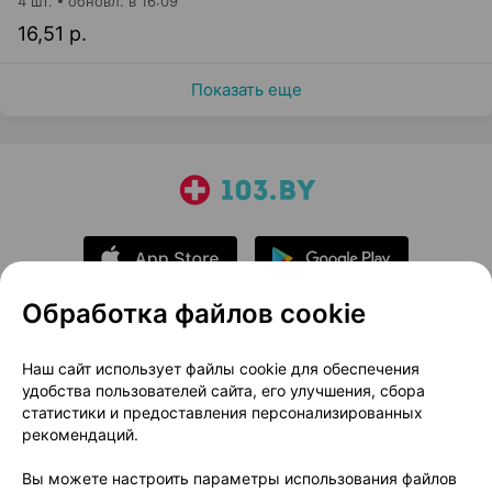
4 шт.
обновл. в 16:09
16,51 р.
Показать еще
Обработка файлов cookie
О проекте
Новости проекта
Наш сайт использует файлы cookie для обеспечения
удобства пользователей сайта, его улучшения, сбора
Размещение рекламы
Медицинский маркетинг
статистики и предоставления персонализированных
Публичный договор
Доставка
рекомендаций.
Пользовательское соглашение
Вы можете настроить параметры использования файлов
Способы оплаты
Вакансии
Партнеры