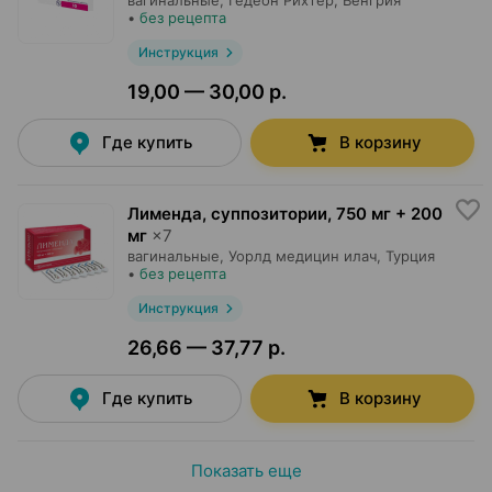
вагинальные,
Гедеон Рихтер
, Венгрия
•
без рецепта
Инструкция
19,00 — 30,00 р.
Где купить
В корзину
Лименда, суппозитории
,
750 мг + 200
мг
×
7
вагинальные,
Уорлд медицин илач
, Турция
•
без рецепта
Инструкция
26,66 — 37,77 р.
Где купить
В корзину
Показать еще