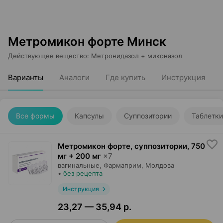
Метромикон форте Минск
Действующее вещество
:
Метронидазол + миконазол
Варианты
Аналоги
Где купить
Инструкция
Все формы
Капсулы
Суппозитории
Таблетки
Метромикон форте, суппозитории
,
750
мг + 200 мг
×
7
вагинальные,
Фармаприм
, Молдова
•
без рецепта
Инструкция
23,27 — 35,94 р.