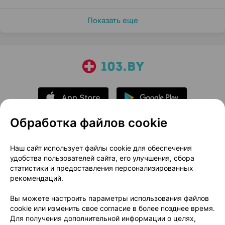
Показать еще
Обработка файлов cookie
О проекте
Новости проекта
Наш сайт использует файлы cookie для обеспечения
удобства пользователей сайта, его улучшения, сбора
Размещение рекламы
Медицинский маркетинг
статистики и предоставления персонализированных
Публичный договор
Доставка
рекомендаций.
Пользовательское соглашение
Вы можете настроить параметры использования файлов
Способы оплаты
Вакансии
Партнеры
cookie или изменить свое согласие в более позднее время.
Написать руководителю 103.by
Для получения дополнительной информации о целях,