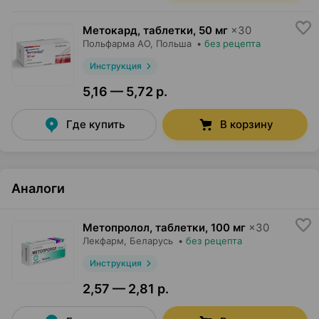
Метокард, таблетки
,
50 мг
×
30
Польфарма AO
, Польша
•
без рецепта
Инструкция
5,16 — 5,72 р.
Где купить
В корзину
Аналоги
Метопролол, таблетки
,
100 мг
×
30
Лекфарм
, Беларусь
•
без рецепта
Инструкция
2,57 — 2,81 р.