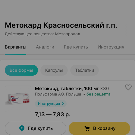
Метокард Красносельский г.п.
Действующее вещество
:
Метопролол
Варианты
Аналоги
Где купить
Инструкция
Все формы
Капсулы
Таблетки
Метокард, таблетки
,
100 мг
×
30
Польфарма AO
, Польша
•
без рецепта
Инструкция
7,13 — 7,83 р.
Где купить
В корзину