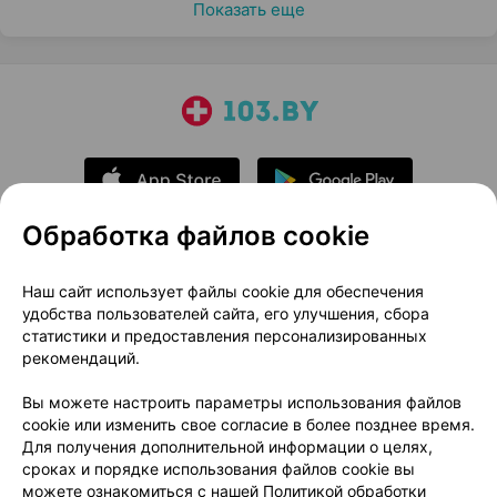
Показать еще
Обработка файлов cookie
О проекте
Новости проекта
Наш сайт использует файлы cookie для обеспечения
удобства пользователей сайта, его улучшения, сбора
Размещение рекламы
Медицинский маркетинг
статистики и предоставления персонализированных
Публичный договор
Доставка
рекомендаций.
Пользовательское соглашение
Вы можете настроить параметры использования файлов
Способы оплаты
Вакансии
Партнеры
cookie или изменить свое согласие в более позднее время.
Написать руководителю 103.by
Для получения дополнительной информации о целях,
сроках и порядке использования файлов cookie вы
Написать в поддержку
можете ознакомиться с нашей
Политикой обработки