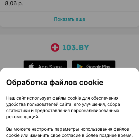
8,06 р.
Показать еще
Обработка файлов cookie
О проекте
Новости проекта
Наш сайт использует файлы cookie для обеспечения
удобства пользователей сайта, его улучшения, сбора
Размещение рекламы
Медицинский маркетинг
статистики и предоставления персонализированных
Публичный договор
Доставка
рекомендаций.
Пользовательское соглашение
Вы можете настроить параметры использования файлов
Способы оплаты
Вакансии
Партнеры
cookie или изменить свое согласие в более позднее время.