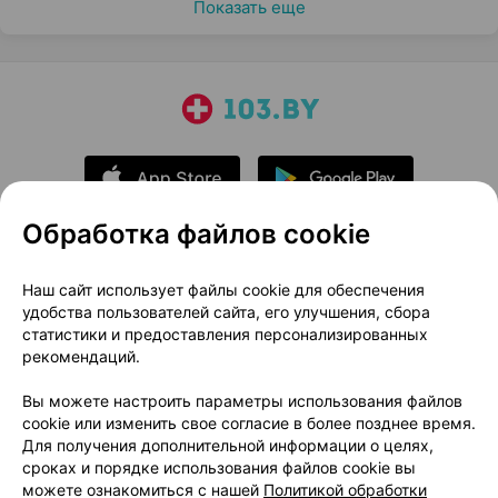
Показать еще
Обработка файлов cookie
О проекте
Новости проекта
Наш сайт использует файлы cookie для обеспечения
удобства пользователей сайта, его улучшения, сбора
Размещение рекламы
Медицинский маркетинг
статистики и предоставления персонализированных
Публичный договор
Доставка
рекомендаций.
Пользовательское соглашение
Вы можете настроить параметры использования файлов
Способы оплаты
Вакансии
Партнеры
cookie или изменить свое согласие в более позднее время.
Написать руководителю 103.by
Для получения дополнительной информации о целях,
сроках и порядке использования файлов cookie вы
Написать в поддержку
можете ознакомиться с нашей
Политикой обработки