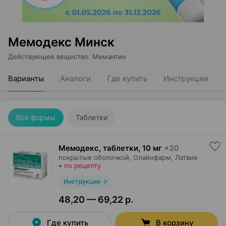
Мемодекс Минск
Действующее вещество
:
Мемантин
Варианты
Аналоги
Где купить
Инструкция
Все формы
Таблетки
Мемодекс, таблетки
,
10 мг
×
30
покрытые оболочкой,
Олайнфарм
, Латвия
•
по рецепту
Инструкция
48,20 — 69,22 р.
Где купить
В корзину