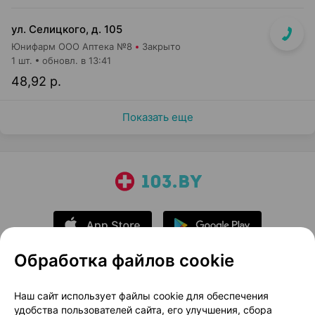
ул. Селицкого, д. 105
Юнифарм ООО Аптека №8
Закрыто
1 шт.
обновл. в 13:41
48,92 р.
Показать еще
Обработка файлов cookie
О проекте
Новости проекта
Наш сайт использует файлы cookie для обеспечения
удобства пользователей сайта, его улучшения, сбора
Размещение рекламы
Медицинский маркетинг