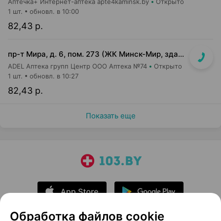
Аптечка+ Интернет-аптека apte4kaminsk.by
Открыто
1 шт.
обновл. в 10:00
82,43 р.
пр-т Мира, д. 6, пом. 273 (ЖК Минск-Мир, здание Сочи)
ADEL Аптека групп Центр ООО Аптека №74
Открыто
1 шт.
обновл. в 10:27
82,43 р.
Показать еще
Обработка файлов cookie