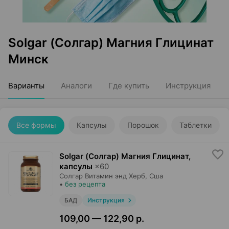
Solgar (Солгар) Магния Глицинат
Минск
Варианты
Аналоги
Где купить
Инструкция
Все формы
Капсулы
Порошок
Таблетки
Solgar (Солгар) Магния Глицинат,
капсулы
×
60
Солгар Витамин энд Херб
, Сша
•
без рецепта
БАД
Инструкция
109,00 — 122,90 р.