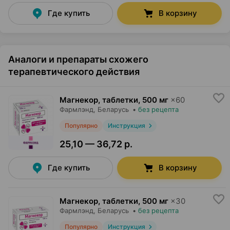
Где купить
В корзину
Аналоги и препараты схожего
терапевтического действия
Магнекор, таблетки
,
500 мг
×
60
Фармлэнд
, Беларусь
•
без рецепта
Популярно
Инструкция
25,10 — 36,72 р.
Где купить
В корзину
Магнекор, таблетки
,
500 мг
×
30
Фармлэнд
, Беларусь
•
без рецепта
Популярно
Инструкция