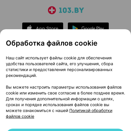
Обработка файлов cookie
О проекте
Новости проекта
Наш сайт использует файлы cookie для обеспечения
удобства пользователей сайта, его улучшения, сбора
Размещение рекламы
Медицинский маркетинг
статистики и предоставления персонализированных
Публичный договор
Доставка
рекомендаций.
Пользовательское соглашение
Вы можете настроить параметры использования файлов
Способы оплаты
Вакансии
Партнеры
cookie или изменить свое согласие в более позднее время.
Написать руководителю 103.by
Для получения дополнительной информации о целях,
сроках и порядке использования файлов cookie вы
Написать в поддержку
можете ознакомиться с нашей
Политикой обработки
Персональные настройки Cookie
файлов cookie
Обработка персональных данных