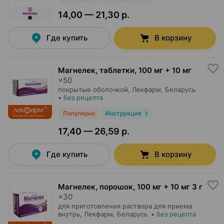
14,00 — 21,30 р.
Где купить
В корзину
Магнелек, таблетки
,
100 мг + 10 мг
×
50
покрытые оболочкой,
Лекфарм
, Беларусь
•
без рецепта
Популярно
Инструкция
17,40 — 26,59 р.
Где купить
В корзину
Магнелек, порошок
,
100 мг + 10 мг 3 г
×
30
для приготовления раствора для приема
внутрь,
Лекфарм
, Беларусь
•
без рецепта