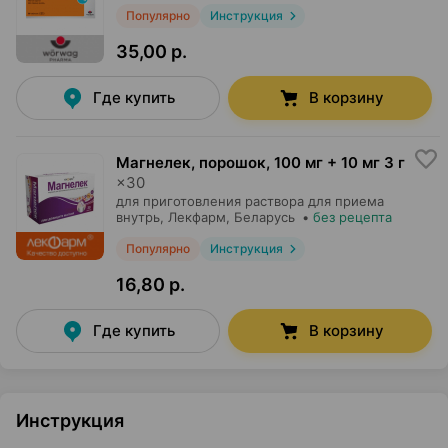
Популярно
Инструкция
35,00 р.
Где купить
В корзину
Магнелек, порошок
,
100 мг + 10 мг 3 г
×
30
для приготовления раствора для приема
внутрь,
Лекфарм
, Беларусь
•
без рецепта
Популярно
Инструкция
16,80 р.
Где купить
В корзину
Инструкция