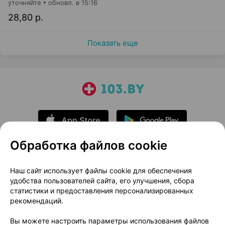
уточняйте
обновл. в 15:16
28,80 р.
Показать еще
Обработка файлов cookie
О проекте
Новости проекта
Наш сайт использует файлы cookie для обеспечения
удобства пользователей сайта, его улучшения, сбора
Размещение рекламы
Медицинский маркетинг
статистики и предоставления персонализированных
Публичный договор
Доставка
рекомендаций.
Пользовательское соглашение
Вы можете настроить параметры использования файлов