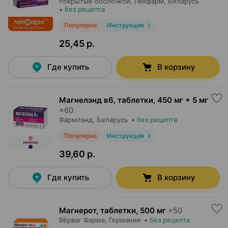
покрытые оболочкой,
Лекфарм
, Беларусь
•
без рецепта
Популярно
Инструкция
25,45 р.
Где купить
В корзину
Магнелэнд в6, таблетки
,
450 мг + 5 мг
×
60
Фармлэнд
, Беларусь
•
без рецепта
Популярно
Инструкция
39,60 р.
Где купить
В корзину
Магнерот, таблетки
,
500 мг
×
50
Вёрваг Фарма
, Германия
•
без рецепта