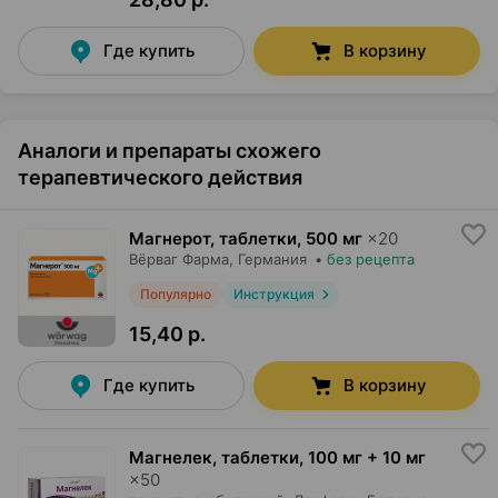
Где купить
В корзину
Аналоги и препараты схожего
терапевтического действия
Магнерот, таблетки
,
500 мг
×
20
Вёрваг Фарма
, Германия
•
без рецепта
Популярно
Инструкция
15,40 р.
Где купить
В корзину
Магнелек, таблетки
,
100 мг + 10 мг
×
50