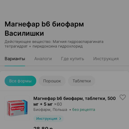
Магнефар b6 биофарм
Василишки
Действующее вещество
:
Магния гидроаспарагината
тетрагидрат + пиридоксина гидрохлорид
Варианты
Аналоги
Где купить
Инструкция
Все формы
Порошок
Таблетки
Магнефар b6 биофарм, таблетки
,
500
мг + 5 мг
×
60
Биофарм
, Польша
•
без рецепта
Инструкция
28,80 р.