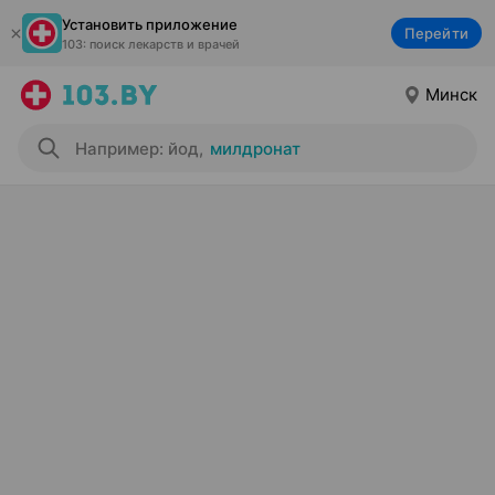
Установить приложение
Перейти
103: поиск лекарств и врачей
Минск
Например: йод
,
милдронат