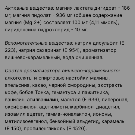
Активные вещества:
магния лактата дигидрат - 186
мг, магния пидолат - 936 мг (общее содержание
магния (Mg 2+) составляет 100 мг (4,11 ммоль),
пиридоксина гидрохлорид - 10 мг.
Вспомогательные вещества:
натрия дисульфит (Е
223), натрия сахаринат (Е 954), ароматизатор
вишнево-карамельный, вода очищенная.
Состав ароматизатора вишнево-карамельного:
алкоголяты и спиртовые настойки малины,
апельсина, какао, черной смородины, экстракты
кофе, бобов Тонка, гемантуса и пажитника,
ванилин, этилва
нили
н, мальтол (Е 636), пиперонал,
оксифенилон, ацетилметилкарбинол, диацетил,
изоамил ацетат, гамма-ноналактон, иононы,
метилизоевгенол, бензойный альдегид, карамель
(Е 150), пропиленгликоль (Е 1520).