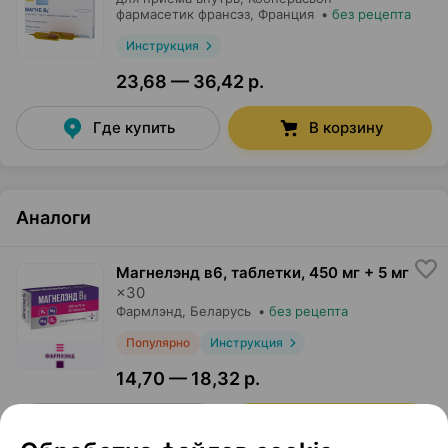
фармасетик франсэз
, Франция
•
без рецепта
Инструкция
23,68 — 36,42 р.
Где купить
В корзину
Аналоги
Магнелэнд в6, таблетки
,
450 мг + 5 мг
×
30
Фармлэнд
, Беларусь
•
без рецепта
Популярно
Инструкция
14,70 — 18,32 р.
Где купить
В корзину