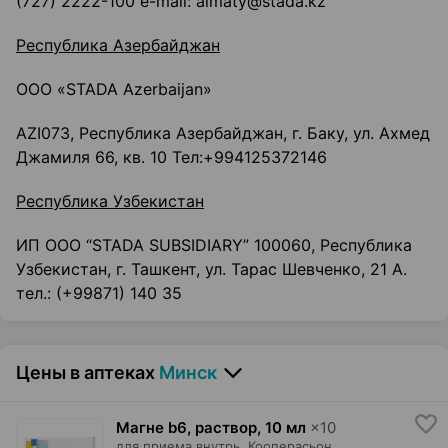
(727) 2222-100 e-mail: almaty@stada.kz
Республика Азербайджан
ООО «STADA Azerbaijan»
AZI073, Республика Азербайджан, г. Баку, ул. Ахмед
Джамиля 66, кв. 10 Тел:+994125372146
Республика Узбекистан
ИП ООО “STADA SUBSIDIARY” 100060, Республика
Узбекистан, г. Ташкент, ул. Тарас Шевченко, 21 А.
тел.: (+99871) 140 35
Цены в аптеках
Минск
Магне b6, раствор
,
10 мл
×
10
для приема внутрь,
Кооперасьон