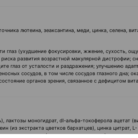
очника лютеина, зеаксантина, меди, цинка, селена, ви
и глаз (ухудшение фокусировки, жжение, сухость, ощу
ю риска развития возрастной макулярной дистрофии; с
щите глаз от усталости и раздражения; улучшению адап
носных сосудов, в том числе сосудов глазного дна; ок
состояние органов зрения, связанное с дефицитом вит
, лактозы моногидрат, dl-альфа-токоферола ацетат (
еин (из экстракта цветков бархатцев), цинка цитрат, L-
нтислеживающие (кальция стеарат, тальк), зеаксантин 