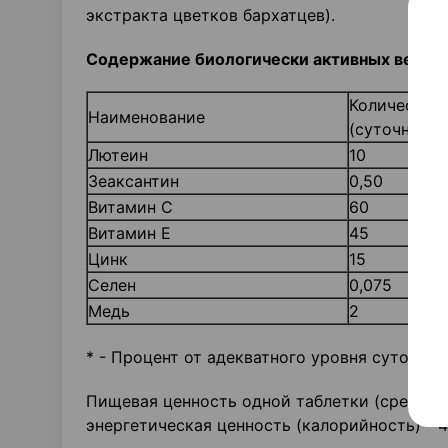
экстракта цветков бархатцев).
Содержание биологически активных вещест
Количество 
Наименование
(суточная до
Лютеин
10
Зеаксантин
0,50
Витамин С
60
Витамин Е
45
Цинк
15
Селен
0,075
Медь
2
* - Процент от адекватного уровня суточног
Пищевая ценность одной таблетки (средние зн
энергетическая ценность (калорийность) - 4 