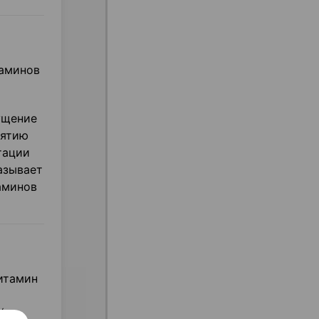
таминов
ще­ние
нятию
тации
азывает
аминов
витамин
(из