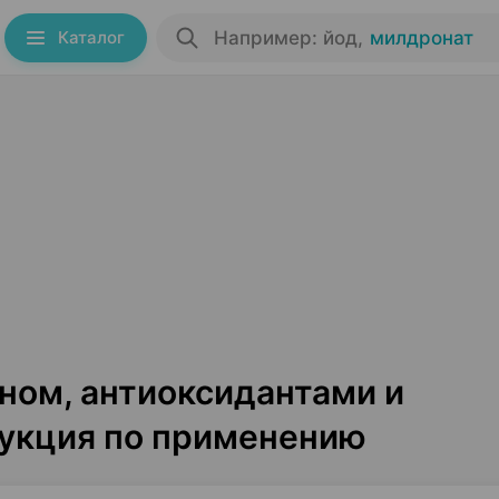
Каталог
Например: йод
,
милдронат
ином, антиоксидантами и
укция по применению