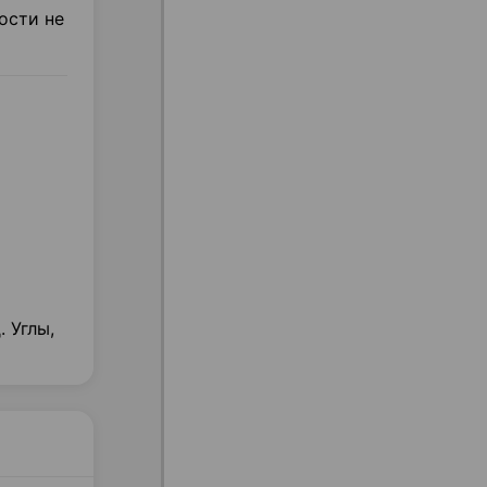
ости не
 Углы,