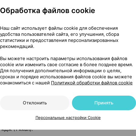
Обработка файлов cookie
в в БАД:
Наш сайт использует файлы cookie для обеспечения
в 1 таблетке
% от рекомендуемого уровня суто
удобства пользователей сайта, его улучшения, сбора
за), мг
потребления в 1 таблетке
статистики и предоставления персонализированных
рекомендаций.
200*
50*
Вы можете настроить параметры использования файлов
100
cookie или изменить свое согласие в более позднее время.
Для получения дополнительной информации о целях,
450
сроках и порядке использования файлов cookie вы можете
100
ознакомиться с нашей
Политикой обработки файлов cookie
107
200*
Отклонить
Принять
о потребления
Персональные настройки Cookie
ачения): углеводы - 0,1 г, пищевые волокна - 0,3 г
кДж (1 ккал).