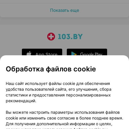
Показать еще
Обработка файлов cookie
О проекте
Новости проекта
Наш сайт использует файлы cookie для обеспечения
удобства пользователей сайта, его улучшения, сбора
Размещение рекламы
Медицинский маркетинг
статистики и предоставления персонализированных
Публичный договор
Доставка
рекомендаций.
Пользовательское соглашение
Вы можете настроить параметры использования файлов
Способы оплаты
Вакансии
Партнеры
cookie или изменить свое согласие в более позднее время.
Написать руководителю 103.by
Для получения дополнительной информации о целях,