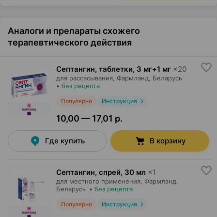
Аналоги и препараты схожего
терапевтического действия
Септангин, таблетки
,
3 мг+1 мг
×
20
для рассасывания,
Фармлэнд
, Беларусь
•
без рецепта
Популярно
Инструкция
10,00 — 17,01 р.
Где купить
В корзину
Септангин, спрей
,
30 мл
×
1
для местного применения,
Фармлэнд
,
Беларусь
•
без рецепта
Популярно
Инструкция