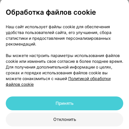
Обработка файлов cookie
О проекте
Новости проекта
Наш сайт использует файлы cookie для обеспечения
удобства пользователей сайта, его улучшения, сбора
Размещение рекламы
Медицинский маркетинг
статистики и предоставления персонализированных
Публичный договор
Доставка
рекомендаций.
Пользовательское соглашение
Вы можете настроить параметры использования файлов
Способы оплаты
Вакансии
Партнеры
cookie или изменить свое согласие в более позднее время.
Написать руководителю 103.by
Для получения дополнительной информации о целях,
сроках и порядке использования файлов cookie вы
Написать в поддержку
можете ознакомиться с нашей
Политикой обработки
Персональные настройки Cookie
файлов cookie
Обработка персональных данных
Принять
© 2026 ООО «Артокс Лаб», УНП 191700409 | 220012, Республика Беларусь,
г. Минск, улица Толбухина, 2, пом. 16 | help@103.by
|
Служба поддержки
+375 291212755
Отклонить