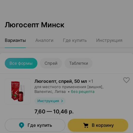
Люгосепт Минск
Варианты
Аналоги
Где купить
Инструкция
Все формы
Спрей
Таблетки
Люгосепт, спрей
,
50 мл
×
1
для местного применения [вишня],
Валентис
, Литва
•
без рецепта
Инструкция
7,60 — 10,46 р.
Где купить
В корзину